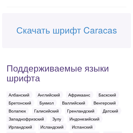
Скачать шрифт Caracas
Поддерживаемые языки
шрифта
Албанский
Английский
Африкаанс
Баскский
Бретонский
Букмол
Валлийский
Венгерский
Волапюк
Галисийский
Гренландский
Датский
Западнофризский
Зулу
Индонезийский
Ирландский
Исландский
Испанский