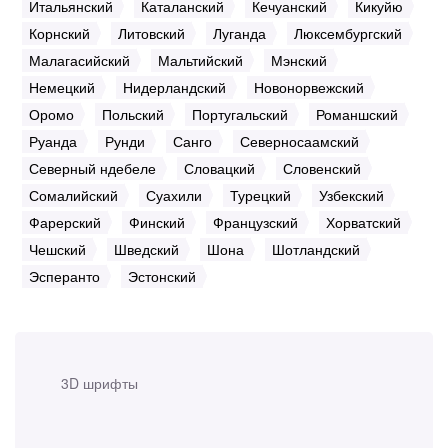
Итальянский
Каталанский
Кечуанский
Кикуйю
Корнский
Литовский
Луганда
Люксембургский
Малагасийский
Мальтийский
Мэнский
Немецкий
Нидерландский
Новонорвежский
Оромо
Польский
Португальский
Романшский
Руанда
Рунди
Санго
Северносаамский
Северный ндебеле
Словацкий
Словенский
Сомалийский
Суахили
Турецкий
Узбекский
Фарерский
Финский
Французский
Хорватский
Чешский
Шведский
Шона
Шотландский
Эсперанто
Эстонский
3D шрифты