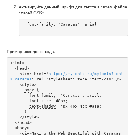
Активируйте данный шрифт для текста в своем файле
стилей CSS::
  font-family: 'Caracas', arial;

Пример исходного кода:
<html>

  <head>

    <link href="
https
://
myfonts
.
ru
/
myfonts
?
font
s
=
caracas
" rel="stylesheet" type="text/css" />

    <style>

body
 {

font-family
: 'Caracas', arial;

font-size
: 48px;

text-shadow
: 4px 4px 4px #aaa;

      }

    </style>

  </head>

  <body>

    <div>Making the Web Beautiful with Caracas!