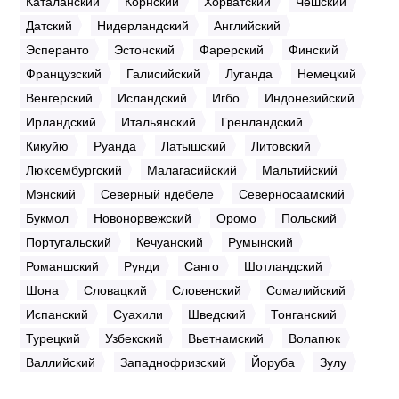
Каталанский
Корнский
Хорватский
Чешский
Датский
Нидерландский
Английский
Эсперанто
Эстонский
Фарерский
Финский
Французский
Галисийский
Луганда
Немецкий
Венгерский
Исландский
Игбо
Индонезийский
Ирландский
Итальянский
Гренландский
Кикуйю
Руанда
Латышский
Литовский
Люксембургский
Малагасийский
Мальтийский
Мэнский
Северный ндебеле
Северносаамский
Букмол
Новонорвежский
Оромо
Польский
Португальский
Кечуанский
Румынский
Романшский
Рунди
Санго
Шотландский
Шона
Словацкий
Словенский
Сомалийский
Испанский
Суахили
Шведский
Тонганский
Турецкий
Узбекский
Вьетнамский
Волапюк
Валлийский
Западнофризский
Йоруба
Зулу