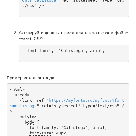
onts
=
calistoga
" rel="stylesheet" type="tex
t/css" />

Активируйте данный шрифт для текста в своем файле
стилей CSS::
  font-family: 'Calistoga', arial;

Пример исходного кода:
<html>

  <head>

    <link href="
https
://
myfonts
.
ru
/
myfonts
?
font
s
=
calistoga
" rel="stylesheet" type="text/css" /
>

    <style>

body
 {

font-family
: 'Calistoga', arial;

font-size
: 48px;
