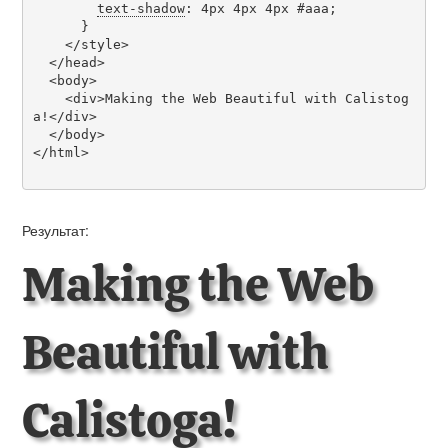
text-shadow
: 4px 4px 4px #aaa;

      }

    </style>

  </head>

  <body>

    <div>Making the Web Beautiful with Calistog
a!</div>

  </body>

</html>

Результат:
Making the Web
Beautiful with
Calistoga!