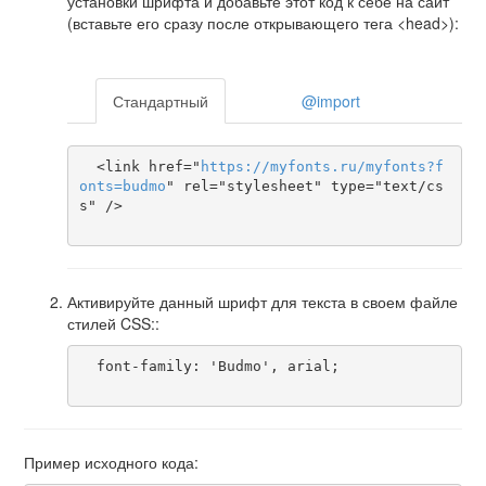
установки шрифта и добавьте этот код к себе на сайт
(вставьте его сразу после открывающего тега <head>):
Стандартный
@import
  <link href="
https
://
myfonts
.
ru
/
myfonts
?
f
onts
=
budmo
" rel="stylesheet" type="text/cs
s" />

Активируйте данный шрифт для текста в своем файле
стилей CSS::
  font-family: 'Budmo', arial;

Пример исходного кода: