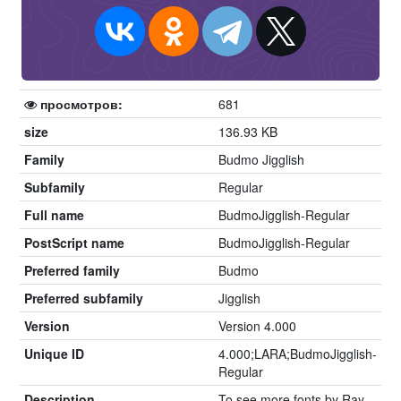
просмотров:
681
size
136.93 KB
Family
Budmo Jigglish
Subfamily
Regular
Full name
BudmoJigglish-Regular
PostScript name
BudmoJigglish-Regular
Preferred family
Budmo
Preferred subfamily
Jigglish
Version
Version 4.000
Unique ID
4.000;LARA;BudmoJigglish-
Regular
Description
To see more fonts by Ray