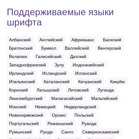
Поддерживаемые языки
шрифта
Албанский
Английский
Африкаанс
Баскский
Бретонский
Букмол
Валлийский
Венгерский
Волапюк
Галисийский
Датский
Западнофризский
Зулу
Индонезийский
Ирландский
Исландский
Испанский
Итальянский
Каталанский
Кечуанский
Кикуйю
Корнский
Латышский
Литовский
Луганда
Люксембургский
Малагасийский
Мальтийский
Мэнский
Немецкий
Нидерландский
Новонорвежский
Оромо
Польский
Португальский
Романшский
Руанда
Румынский
Рунди
Санго
Северносаамский