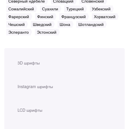
Северный ндебеле
Словацкий
Словенский
Сомалийский
Суахили
Турецкий
Узбекский
Фарерский
Финский
Французский
Хорватский
Чешский
Шведский
Шона
Шотландский
Эсперанто
Эстонский
3D шрифты
Instagram шрифты
LCD шрифты