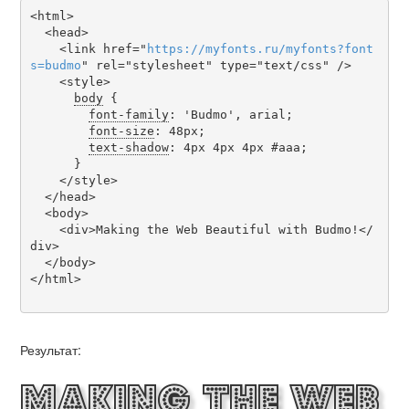
<html>

  <head>

    <link href="
https
://
myfonts
.
ru
/
myfonts
?
font
s
=
budmo
" rel="stylesheet" type="text/css" />

    <style>

body
 {

font-family
: 'Budmo', arial;

font-size
: 48px;

text-shadow
: 4px 4px 4px #aaa;

      }

    </style>

  </head>

  <body>

    <div>Making the Web Beautiful with Budmo!</
div>

  </body>

</html>

Результат:
Making the Web