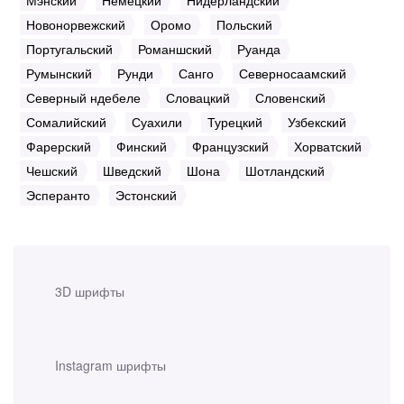
Новонорвежский
Оромо
Польский
Португальский
Романшский
Руанда
Румынский
Рунди
Санго
Северносаамский
Северный ндебеле
Словацкий
Словенский
Сомалийский
Суахили
Турецкий
Узбекский
Фарерский
Финский
Французский
Хорватский
Чешский
Шведский
Шона
Шотландский
Эсперанто
Эстонский
3D шрифты
Instagram шрифты