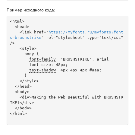
Пример исходного кода:
<html>

  <head>

    <link href="
https
://
myfonts
.
ru
/
myfonts
?
font
s
=
brushstrike
" rel="stylesheet" type="text/css" 
/>

    <style>

body
 {

font-family
: 'BRUSHSTRIKE', arial;

font-size
: 48px;

text-shadow
: 4px 4px 4px #aaa;

      }

    </style>

  </head>

  <body>

    <div>Making the Web Beautiful with BRUSHSTR
IKE!</div>

  </body>

</html>
