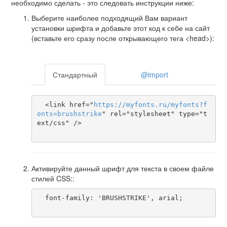
необходимо сделать - это следовать инструкции ниже:
Выберите наиболее подходящий Вам вариант
установки шрифта и добавьте этот код к себе на сайт
(вставьте его сразу после открывающего тега <head>):
Стандартный
@import
  <link href="
https
://
myfonts
.
ru
/
myfonts
?
f
onts
=
brushstrike
" rel="stylesheet" type="t
ext/css" />

Активируйте данный шрифт для текста в своем файле
стилей CSS::
  font-family: 'BRUSHSTRIKE', arial;
