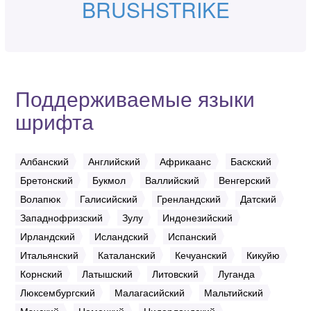
BRUSHSTRIKE
Поддерживаемые языки
шрифта
Албанский
Английский
Африкаанс
Баскский
Бретонский
Букмол
Валлийский
Венгерский
Волапюк
Галисийский
Гренландский
Датский
Западнофризский
Зулу
Индонезийский
Ирландский
Исландский
Испанский
Итальянский
Каталанский
Кечуанский
Кикуйю
Корнский
Латышский
Литовский
Луганда
Люксембургский
Малагасийский
Мальтийский
Мэнский
Немецкий
Нидерландский