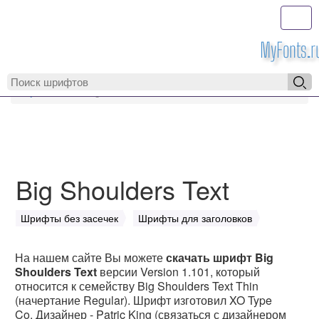
Toggl
MyFonts.r
MyFonts.ru
Big Shoulders Text
Big Shoulders Text
Шрифты без засечек
Шрифты для заголовков
На нашем сайте Вы можете
скачать шрифт Big
Shoulders Text
версии Version 1.101, который
относится к семейству Big Shoulders Text Thin
(начертание Regular). Шрифт изготовил XO Type
Co. Дизайнер - Patric King (связаться с дизайнером