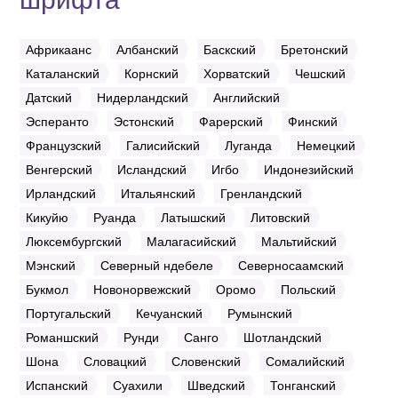
Африкаанс
Албанский
Баскский
Бретонский
Каталанский
Корнский
Хорватский
Чешский
Датский
Нидерландский
Английский
Эсперанто
Эстонский
Фарерский
Финский
Французский
Галисийский
Луганда
Немецкий
Венгерский
Исландский
Игбо
Индонезийский
Ирландский
Итальянский
Гренландский
Кикуйю
Руанда
Латышский
Литовский
Люксембургский
Малагасийский
Мальтийский
Мэнский
Северный ндебеле
Северносаамский
Букмол
Новонорвежский
Оромо
Польский
Португальский
Кечуанский
Румынский
Романшский
Рунди
Санго
Шотландский
Шона
Словацкий
Словенский
Сомалийский
Испанский
Суахили
Шведский
Тонганский