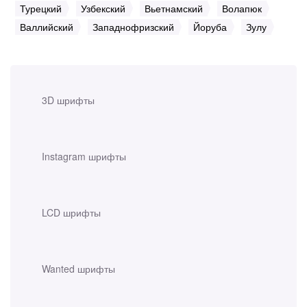
Турецкий
Узбекский
Вьетнамский
Волапюк
Валлийский
Западнофризский
Йоруба
Зулу
3D шрифты
Instagram шрифты
LCD шрифты
Wanted шрифты