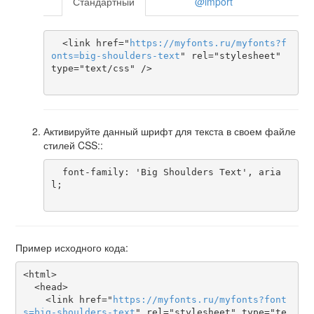
Стандартный
@import
  <link href="
https
://
myfonts
.
ru
/
myfonts
?
f
onts
=
big-shoulders-text
" rel="stylesheet" 
type="text/css" />

Активируйте данный шрифт для текста в своем файле
стилей CSS::
  font-family: 'Big Shoulders Text', aria
l;

Пример исходного кода:
<html>

  <head>

    <link href="
https
://
myfonts
.
ru
/
myfonts
?
font
s
=
big-shoulders-text
" rel="stylesheet" type="te