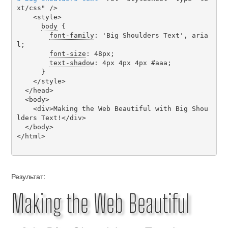
xt/css" />

    <style>

body
 {

font-family
: 'Big Shoulders Text', aria
l;

font-size
: 48px;

text-shadow
: 4px 4px 4px #aaa;

      }

    </style>

  </head>

  <body>

    <div>Making the Web Beautiful with Big Shou
lders Text!</div>

  </body>

</html>

Результат:
Making the Web Beautiful