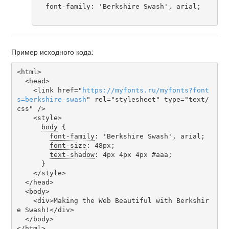
  font-family: 'Berkshire Swash', arial;

Пример исходного кода:
<html>

  <head>

    <link href="
https
://
myfonts
.
ru
/
myfonts
?
font
s
=
berkshire-swash
" rel="stylesheet" type="text/
css" />

    <style>

body
 {

font-family
: 'Berkshire Swash', arial;

font-size
: 48px;

text-shadow
: 4px 4px 4px #aaa;

      }

    </style>

  </head>

  <body>

    <div>Making the Web Beautiful with Berkshir
e Swash!</div>

  </body>

</html>
