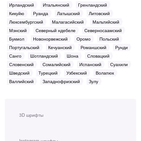
Ирландский
Итальянский
Гренландский
Кикуйю
Руанда
Латышский
Литовский
Люксембургский
Малагасийский
Мальтийский
Мэнский
Северный ндебеле
Северносаамский
Букмол
Новонорвежский
Оромо
Польский
Португальский
Кечуанский
Романшский
Рунди
Санго
Шотландский
Шона
Словацкий
Словенский
Сомалийский
Испанский
Суахили
Шведский
Турецкий
Узбекский
Волапюк
Валлийский
Западнофризский
Зулу
3D шрифты
Instagram шрифты