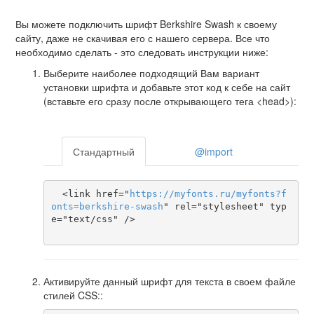
Вы можете подключить шрифт Berkshire Swash к своему
сайту, даже не скачивая его с нашего сервера. Все что
необходимо сделать - это следовать инструкции ниже:
Выберите наиболее подходящий Вам вариант
установки шрифта и добавьте этот код к себе на сайт
(вставьте его сразу после открывающего тега <head>):
Стандартный
@import
  <link href="
https
://
myfonts
.
ru
/
myfonts
?
f
onts
=
berkshire-swash
" rel="stylesheet" typ
e="text/css" />

Активируйте данный шрифт для текста в своем файле
стилей CSS::