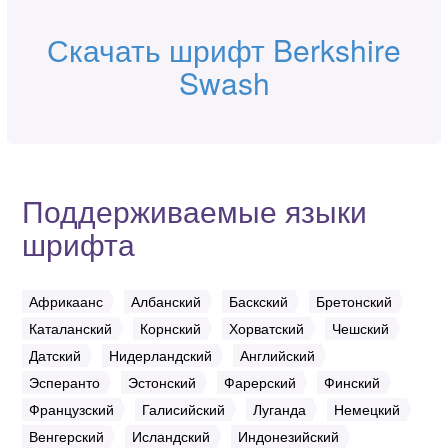
Скачать шрифт Berkshire
Swash
Поддерживаемые языки
шрифта
Африкаанс
Албанский
Баскский
Бретонский
Каталанский
Корнский
Хорватский
Чешский
Датский
Нидерландский
Английский
Эсперанто
Эстонский
Фарерский
Финский
Французский
Галисийский
Луганда
Немецкий
Венгерский
Исландский
Индонезийский