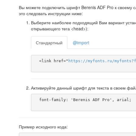
Вы можете подключить шрифт Berenis ADF Pro к своему са
это следовать инструкции ниже:
Выберите наиболее подходящий Вам вариант установ
открывающего тега <head>):
Стандартный
@import
  <link href="
https
://
myfonts
.
ru
/
myfonts
?
Активируйте данный шрифт для текста в своем фай
  font-family: 'Berenis ADF Pro', arial;

Пример исходного кода: