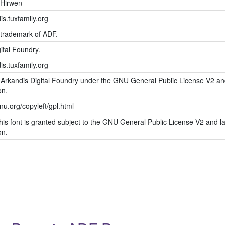
Hirwen
is.tuxfamily.org
 trademark of ADF.
ital Foundry.
is.tuxfamily.org
 Arkandis Digital Foundry under the GNU General Public License V2 and
on.
nu.org/copyleft/gpl.html
his font is granted subject to the GNU General Public License V2 and la
on.