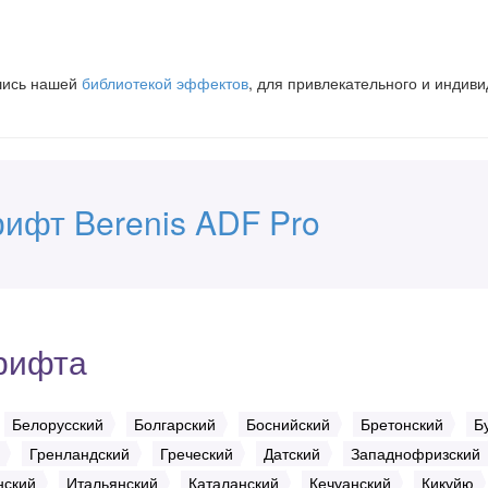
вшись нашей
библиотекой эффектов
, для привлекательного и индив
ифт Berenis ADF Pro
рифта
Белорусский
Болгарский
Боснийский
Бретонский
Б
Гренландский
Греческий
Датский
Западнофризский
нский
Итальянский
Каталанский
Кечуанский
Кикуйю