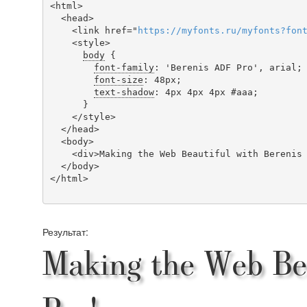
<html>

  <head>

    <link href="
https
://
myfonts
.
ru
/
myfonts
?
fon
    <style>

body
 {

font-family
: 'Berenis ADF Pro', arial;

font-size
: 48px;

text-shadow
: 4px 4px 4px #aaa;

      }

    </style>

  </head>

  <body>

    <div>Making the Web Beautiful with Berenis ADF Pro!</div>

  </body>

</html>

Результат:
Making the Web Be