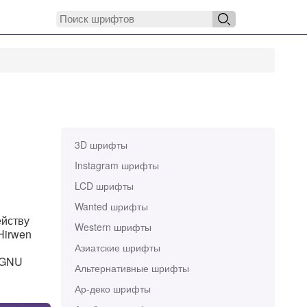
3D шрифты
Instagram шрифты
LCD шрифты
Wanted шрифты
ейству
Western шрифты
Hirwen
Азиатские шрифты
e GNU
Альтернативные шрифты
Ар-деко шрифты