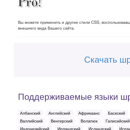
Pro!
Вы можете применить и другие стили CSS, воспользова
внешнего вида Вашего сайта.
Скачать шр
Поддерживаемые языки ш
Албанский
Английский
Африкаанс
Баскский
Валлийский
Венгерский
Волапюк
Галисийский
Индонезийский
Ирландский
Исландский
Испа