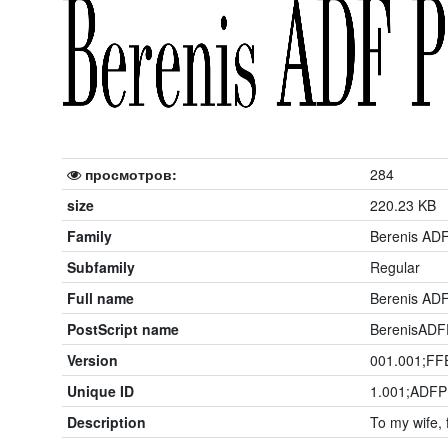
просмотров:
284
size
220.23 KB
Family
Berenis AD
Subfamily
Regular
Full name
Berenis ADF
PostScript name
BerenisADF
Version
001.001;FFE
Unique ID
1.001;ADFP
Description
To my wife, f