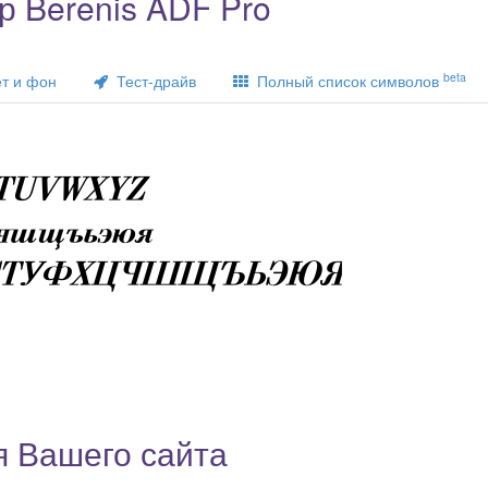
 Berenis ADF Pro
beta
т и фон
Тест-драйв
Полный список символов
я Вашего сайта