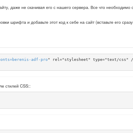
йту, даже не скачивая его с нашего сервера. Все что необходимо с
ки шрифта и добавьте этот код к себе на сайт (вставьте его сразу
fonts
=
berenis-adf-pro
" rel="stylesheet" type="text/css" /
ле стилей CSS::