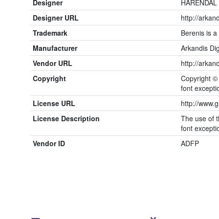
Designer
HARENDAL 
Designer URL
http://arkand
Trademark
Berenis is a
Manufacturer
Arkandis Dig
Vendor URL
http://arkand
Copyright
Copyright ©
font excepti
License URL
http://www.g
License Description
The use of t
font excepti
Vendor ID
ADFP