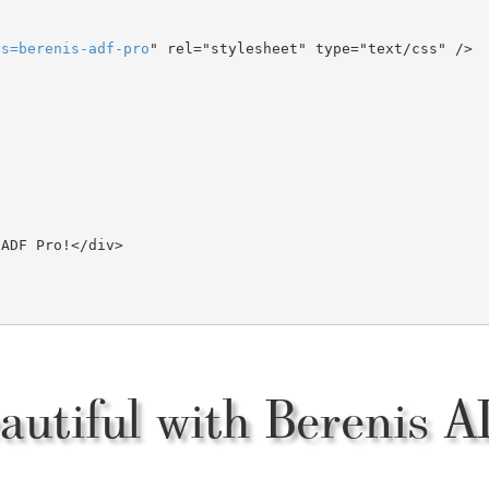
ts
=
berenis-adf-pro
" rel="stylesheet" type="text/css" />

autiful with Berenis 