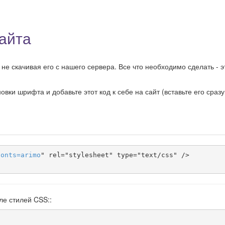
айта
не скачивая его с нашего сервера. Все что необходимо сделать - э
ки шрифта и добавьте этот код к себе на сайт (вставьте его сразу
fonts
=
arimo
" rel="stylesheet" type="text/css" />

ле стилей CSS::