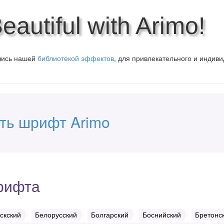
autiful with Arimo!
вшись нашей
библиотекой эффектов
, для привлекательного и индив
ть шрифт Arimo
рифта
скский
Белорусский
Болгарский
Боснийский
Бретонс