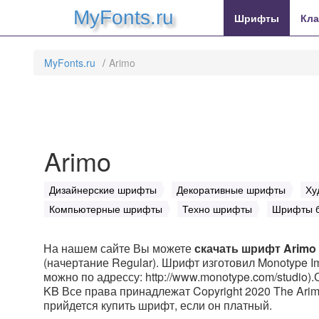
MyFonts.ru
Шрифты
Кл
MyFonts.ru
Arimo
Arimo
Дизайнерские шрифты
Декоративные шрифты
Ху
Компьютерные шрифты
Техно шрифты
Шрифты б
На нашем сайте Вы можете
скачать шрифт Arimo
(начертание Regular). Шрифт изготовил Monotype Im
можно по адрессу: http://www.monotype.com/studio).
KB Все права принадлежат Copyright 2020 The Arimo P
прийдется купить шрифт, если он платный.