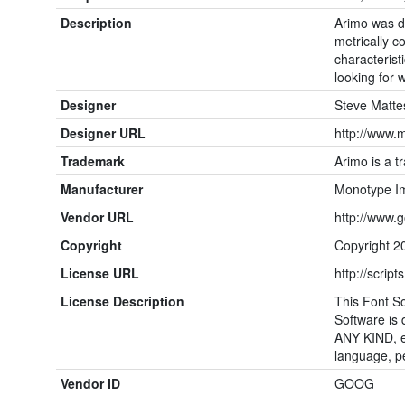
Description
Arimo was de
metrically c
characteris
looking for 
Designer
Steve Matte
Designer URL
http://www.
Trademark
Arimo is a t
Manufacturer
Monotype Im
Vendor URL
http://www.
Copyright
Copyright 20
License URL
http://script
License Description
This Font So
Software i
ANY KIND, ei
language, pe
Vendor ID
GOOG