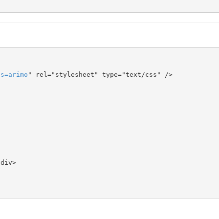
ts
=
arimo
" rel="stylesheet" type="text/css" />
