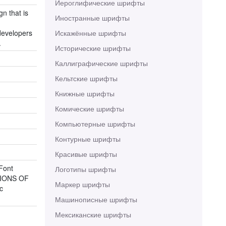
Иероглифические шрифты
n that is
Иностранные шрифты
Искажённые шрифты
developers
.
Исторические шрифты
Каллиграфические шрифты
Кельтские шрифты
Книжные шрифты
Комические шрифты
Компьютерные шрифты
Контурные шрифты
Красивые шрифты
 Font
Логотипы шрифты
TIONS OF
Маркер шрифты
c
Машинописные шрифты
Мексиканские шрифты