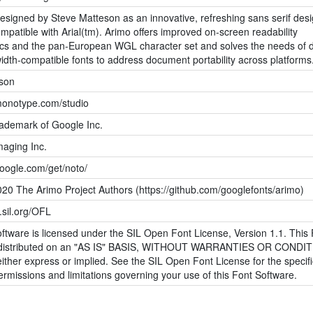
signed by Steve Matteson as an innovative, refreshing sans serif desig
ompatible with Arial(tm). Arimo offers improved on-screen readability
tics and the pan-European WGL character set and solves the needs of 
width-compatible fonts to address document portability across platforms
son
monotype.com/studio
rademark of Google Inc.
aging Inc.
google.com/get/noto/
20 The Arimo Project Authors (https://github.com/googlefonts/arimo)
s.sil.org/OFL
ftware is licensed under the SIL Open Font License, Version 1.1. This
s distributed on an "AS IS" BASIS, WITHOUT WARRANTIES OR CONDI
ther express or implied. See the SIL Open Font License for the specifi
rmissions and limitations governing your use of this Font Software.