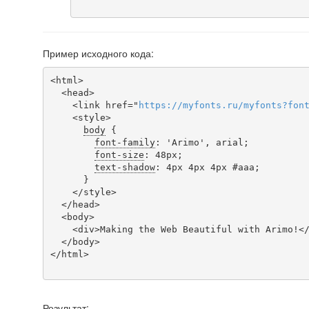
Пример исходного кода:
<html>

  <head>

    <link href="
https
://
myfonts
.
ru
/
myfonts
?
fon
    <style>

body
 {

font-family
: 'Arimo', arial;

font-size
: 48px;

text-shadow
: 4px 4px 4px #aaa;

      }

    </style>

  </head>

  <body>

    <div>Making the Web Beautiful with Arimo!</div>

  </body>

</html>

Результат: