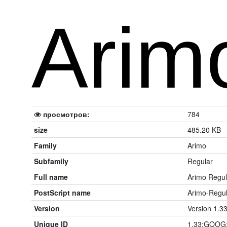
просмотров:
784
size
485.20 KB
Family
Arimo
Subfamily
Regular
Full name
Arimo Regul
PostScript name
Arimo-Regul
Version
Version 1.3
Unique ID
1.33;GOOG;