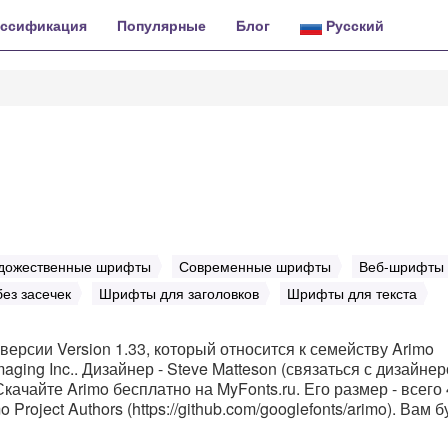
ассификация
Популярные
Блог
Русский
дожественные шрифты
Современные шрифты
Веб-шрифты
ез засечек
Шрифты для заголовков
Шрифты для текста
версии Version 1.33, который относится к семейству Arimo
aging Inc.. Дизайнер - Steve Matteson (связаться с дизайне
Скачайте Arimo бесплатно на MyFonts.ru. Его размер - всего
roject Authors (https://github.com/googlefonts/arimo). Вам б