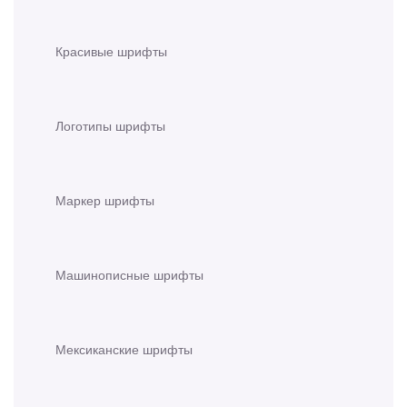
Красивые шрифты
Логотипы шрифты
Маркер шрифты
Машинописные шрифты
Мексиканские шрифты