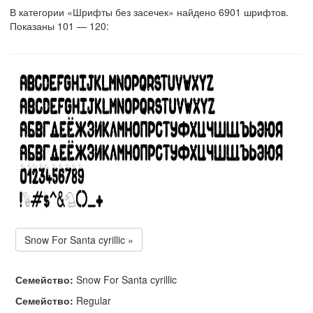
В категории «Шрифты без засечек» найдено 6901 шрифтов.
Показаны 101 — 120:
Snow For Santa cyrillic »
Семейство:
Snow For Santa cyrillic
Семейство:
Regular