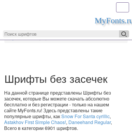
Toggl
MyFonts.r
MyFonts.ru
Шрифты без засечек
Шрифты без засечек
На данной странице представлены Шрифты без
засечек, которые Вы можете скачать абсолютно
бесплатно и без регистрации - только на нашем
сайте MyFonts.ru! Здесь представлены такие
популярные шрифты, как
Snow For Santa cyrillic
,
Astakhov First Simple Chaos!
,
Daneehand Regular
,
Всего в категории 6901 шрифтов.