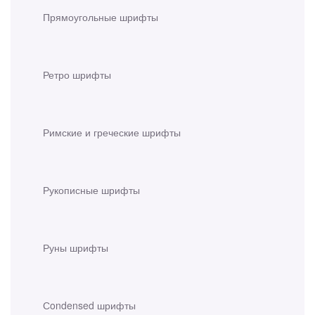
Прямоугольные шрифты
Ретро шрифты
Римские и греческие шрифты
Рукописные шрифты
Руны шрифты
Сondensed шрифты