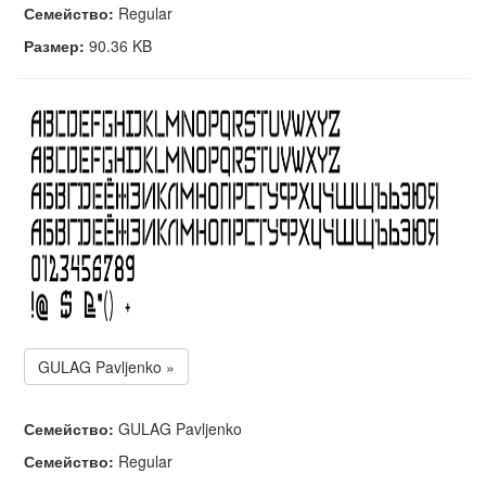
Семейство:
Regular
Размер:
90.36 KB
GULAG Pavljenko »
Семейство:
GULAG Pavljenko
Семейство:
Regular