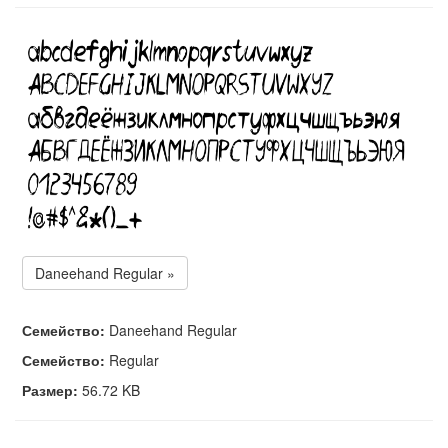
Daneehand Regular »
Семейство:
Daneehand Regular
Семейство:
Regular
Размер:
56.72 KB