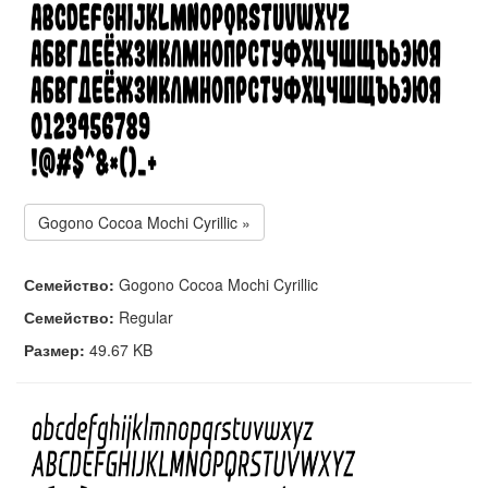
Gogono Cocoa Mochi Cyrillic »
Семейство:
Gogono Cocoa Mochi Cyrillic
Семейство:
Regular
Размер:
49.67 KB