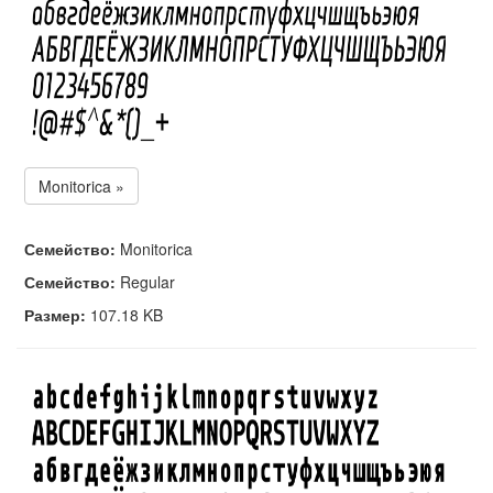
Monitorica »
Семейство:
Monitorica
Семейство:
Regular
Размер:
107.18 KB