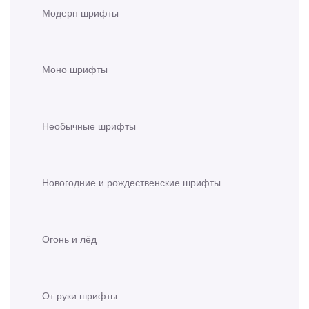
Модерн шрифты
Моно шрифты
Необычные шрифты
Новогодние и рождественские шрифты
Огонь и лёд
От руки шрифты