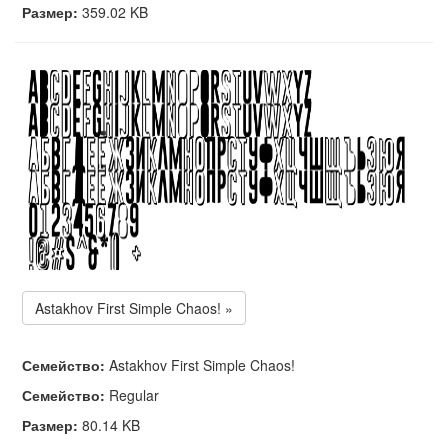
Размер:
359.02 KB
Astakhov First Simple Chaos! »
Семейство:
Astakhov First Simple Chaos!
Семейство:
Regular
Размер:
80.14 KB