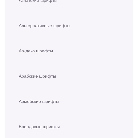
Альтернативные шрифты
Ар-деко шрифты
Арабские шрифты
Армейские шрифты
Брендовые шрифты