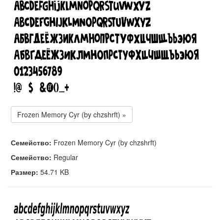
Frozen Memory Cyr (by chzshrft) »
Семейство:
Frozen Memory Cyr (by chzshrft)
Семейство:
Regular
Размер:
54.71 KB