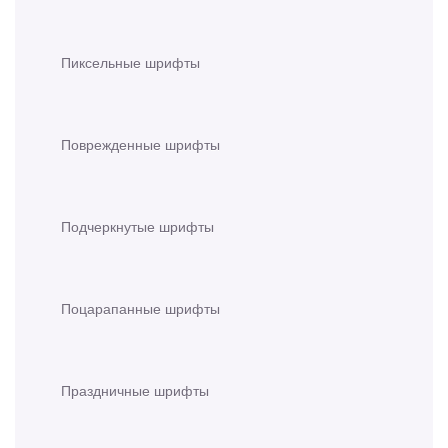
Пиксельные шрифты
Поврежденные шрифты
Подчеркнутые шрифты
Поцарапанные шрифты
Праздничные шрифты