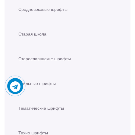
Средневековые шрифты
Старая школа
Старославянские шрифты
Стильные шрифты
Тематические шрифты
Техно шрифты