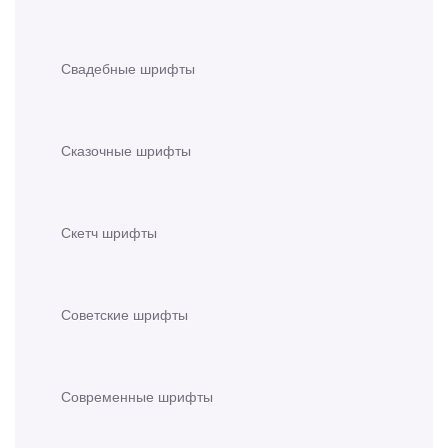
Свадебные шрифты
Сказочные шрифты
Скетч шрифты
Советские шрифты
Современные шрифты