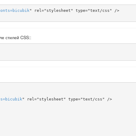
fonts
=
bicubik
" rel="stylesheet" type="text/css" />

ле стилей CSS::
ts
=
bicubik
" rel="stylesheet" type="text/css" />
