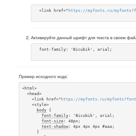
  <link href="
https
://
myfonts
.
ru
/
myfonts
?
Активируйте данный шрифт для текста в своем фай
  font-family: 'Bicubik', arial;

Пример исходного кода:
<html>

  <head>

    <link href="
https
://
myfonts
.
ru
/
myfonts
?
fon
    <style>

body
 {

font-family
: 'Bicubik', arial;

font-size
: 48px;

text-shadow
: 4px 4px 4px #aaa;

      }
