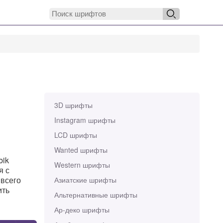
3D шрифты
Instagram шрифты
LCD шрифты
Wanted шрифты
bik
Western шрифты
я с
 всего
Азиатские шрифты
ить
Альтернативные шрифты
Ар-деко шрифты