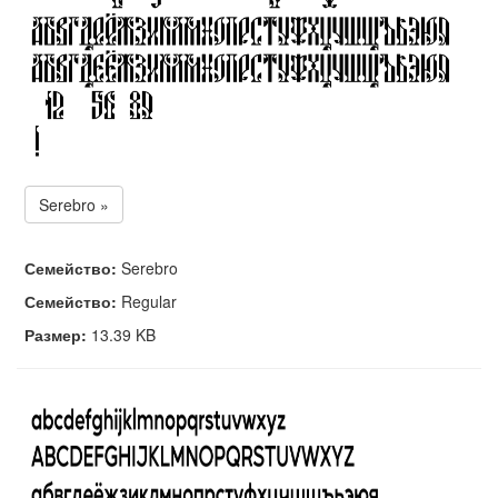
Serebro »
Семейство:
Serebro
Семейство:
Regular
Размер:
13.39 KB