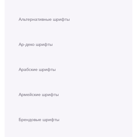
Альтернативные шрифты
Ар-деко шрифты
Арабские шрифты
Армейские шрифты
Брендовые шрифты