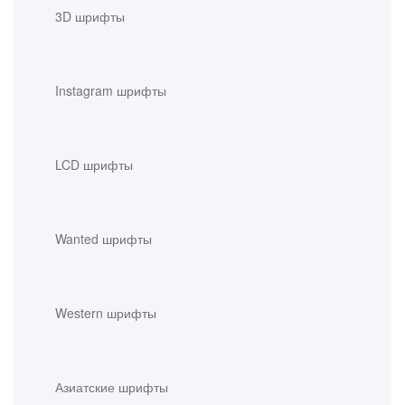
3D шрифты
Instagram шрифты
LCD шрифты
Wanted шрифты
Western шрифты
Азиатские шрифты