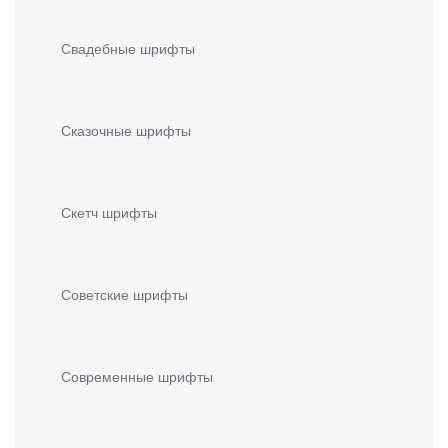
Свадебные шрифты
Сказочные шрифты
Скетч шрифты
Советские шрифты
Современные шрифты