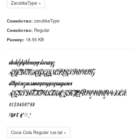
ZarubkaType »
Семейство:
zarubkaType
Семейство:
Regular
Размер:
18.55 KB
Coca-Cola Regular rus-lat »