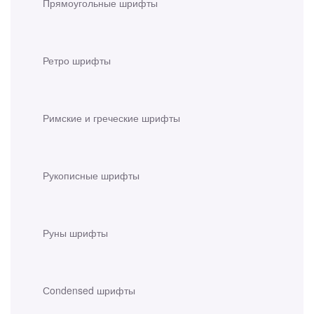
Прямоугольные шрифты
Ретро шрифты
Римские и греческие шрифты
Рукописные шрифты
Руны шрифты
Сondensed шрифты