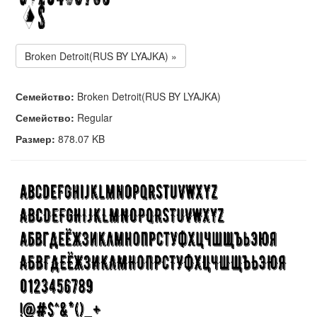
Broken Detroit(RUS BY LYAJKA) »
Семейство:
Broken Detroit(RUS BY LYAJKA)
Семейство:
Regular
Размер:
878.07 KB