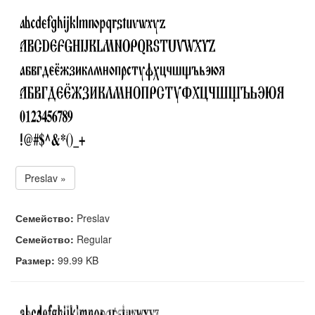
Preslav »
Семейство:
Preslav
Семейство:
Regular
Размер:
99.99 KB