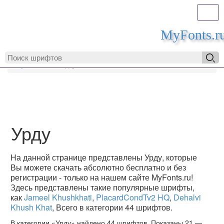
Toggl
MyFonts.r
MyFonts.ru
Урду
Урду
На данной странице представлены Урду, которые
Вы можете скачать абсолютно бесплатно и без
регистрации - только на нашем сайте MyFonts.ru!
Здесь представлены такие популярные шрифты,
как
Jameel Khushkhati
,
PlacardCondTv2 HQ
,
Dehalvi
Khush Khat
, Всего в категории 44 шрифтов.
В категории «Урду» найдено 44 шрифтов. Показаны 21 —