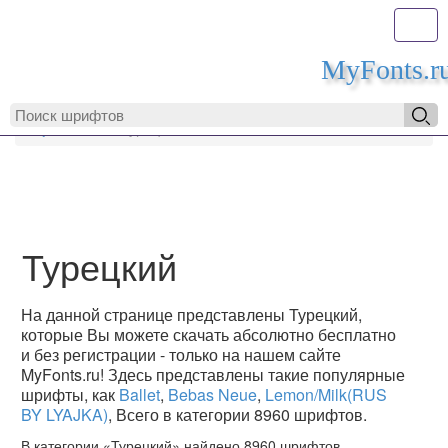
Toggl
MyFonts.r
MyFonts.ru
Турецкий
Турецкий
На данной странице представлены Турецкий,
которые Вы можете скачать абсолютно бесплатно
и без регистрации - только на нашем сайте
MyFonts.ru! Здесь представлены такие популярные
шрифты, как
Ballet
,
Bebas Neue
,
Lemon/Milk(RUS
BY LYAJKA)
, Всего в категории 8960 шрифтов.
В категории «Турецкий» найдено 8960 шрифтов.