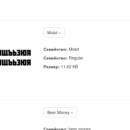
Molot »
Семейство:
Molot
Семейство:
Regular
Размер:
11.62 KB
Beer Money »
Семейство:
beer money