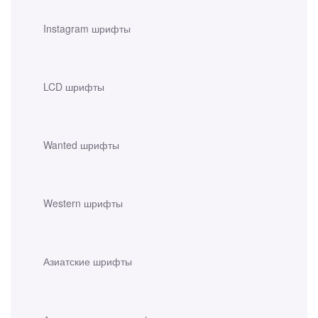
Instagram шрифты
LCD шрифты
Wanted шрифты
Western шрифты
Азиатские шрифты