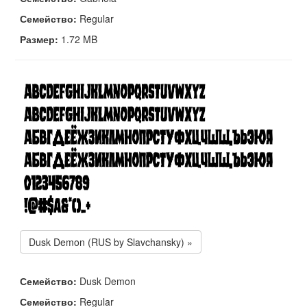
Семейство:
Regular
Размер:
1.72 MB
Dusk Demon (RUS by Slavchansky) »
Семейство:
Dusk Demon
Семейство:
Regular