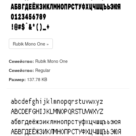
Rubik Mono One »
Семейство:
Rubik Mono One
Семейство:
Regular
Размер:
137.78 KB