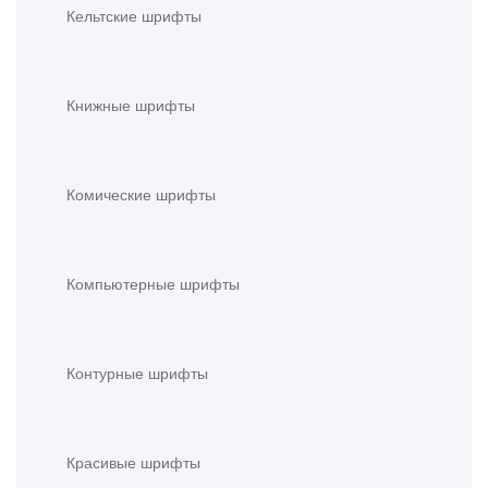
Кельтские шрифты
Книжные шрифты
Комические шрифты
Компьютерные шрифты
Контурные шрифты
Красивые шрифты