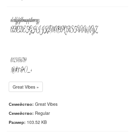
Great Vibes »
Семейство:
Great Vibes
Семейство:
Regular
Размер:
103.52 KB