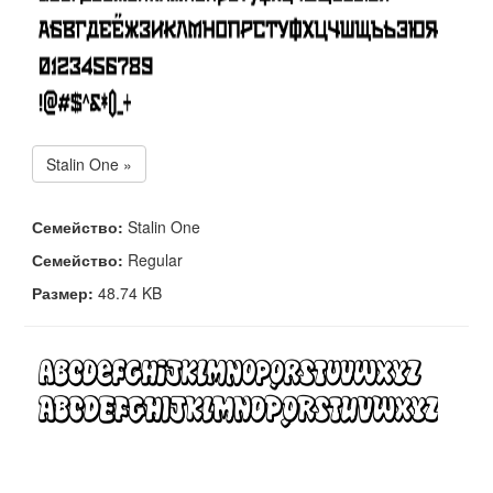
Stalin One »
Семейство:
Stalin One
Семейство:
Regular
Размер:
48.74 KB