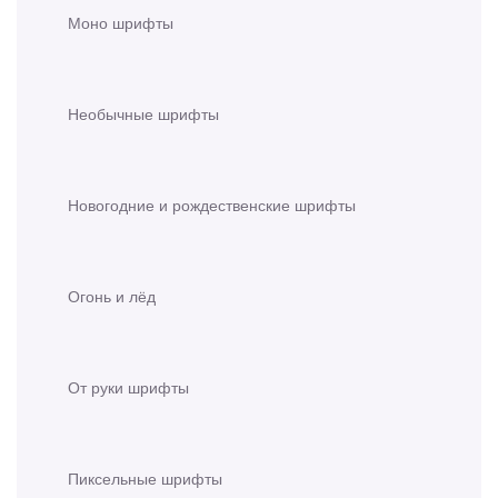
Моно шрифты
Необычные шрифты
Новогодние и рождественские шрифты
Огонь и лёд
От руки шрифты
Пиксельные шрифты