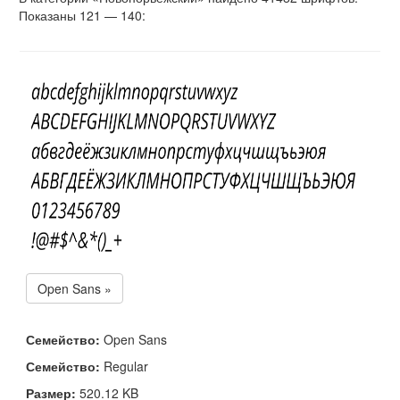
Показаны 121 — 140:
Open Sans »
Семейство:
Open Sans
Семейство:
Regular
Размер:
520.12 KB