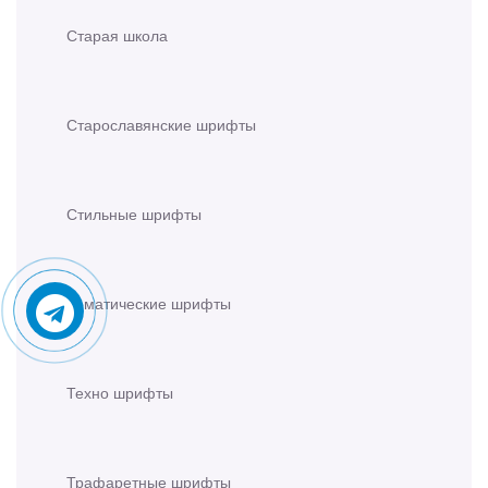
Старая школа
Старославянские шрифты
Стильные шрифты
Тематические шрифты
Техно шрифты
Трафаретные шрифты