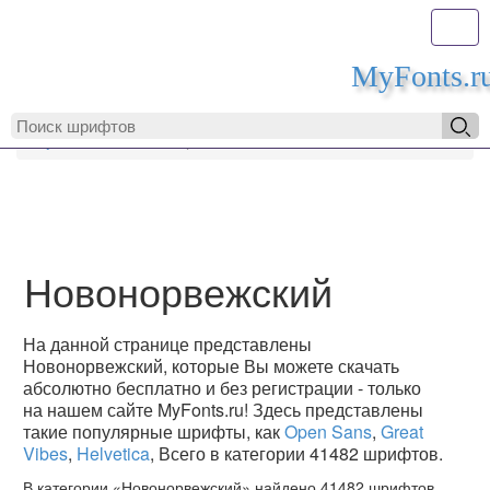
Toggl
MyFonts.r
MyFonts.ru
Новонорвежский
Новонорвежский
На данной странице представлены
Новонорвежский, которые Вы можете скачать
абсолютно бесплатно и без регистрации - только
на нашем сайте MyFonts.ru! Здесь представлены
такие популярные шрифты, как
Open Sans
,
Great
Vibes
,
Helvetica
, Всего в категории 41482 шрифтов.
В категории «Новонорвежский» найдено 41482 шрифтов.