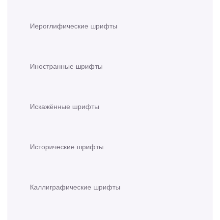
Иероглифические шрифты
Иностранные шрифты
Искажённые шрифты
Исторические шрифты
Каллиграфические шрифты