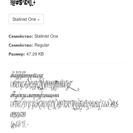
Stalinist One »
Семейство:
Stalinist One
Семейство:
Regular
Размер:
47.29 KB