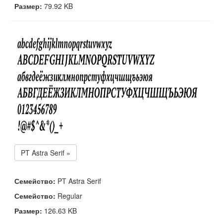
Размер:
79.92 KB
PT Astra Serif »
Семейство:
PT Astra Serif
Семейство:
Regular
Размер:
126.63 KB