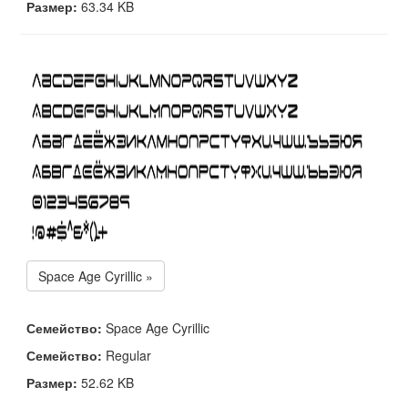
Размер:
63.34 KB
Space Age Cyrillic »
Семейство:
Space Age Cyrillic
Семейство:
Regular
Размер:
52.62 KB