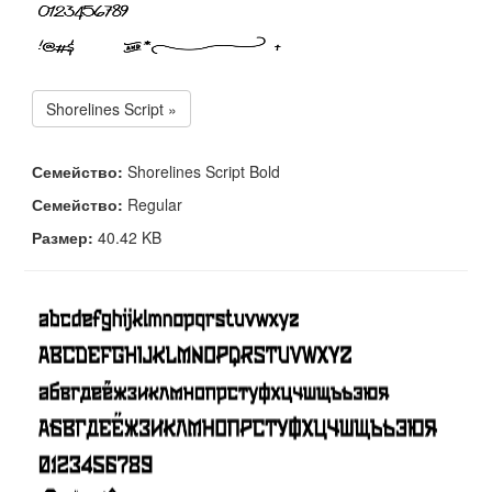
Shorelines Script »
Семейство:
Shorelines Script Bold
Семейство:
Regular
Размер:
40.42 KB