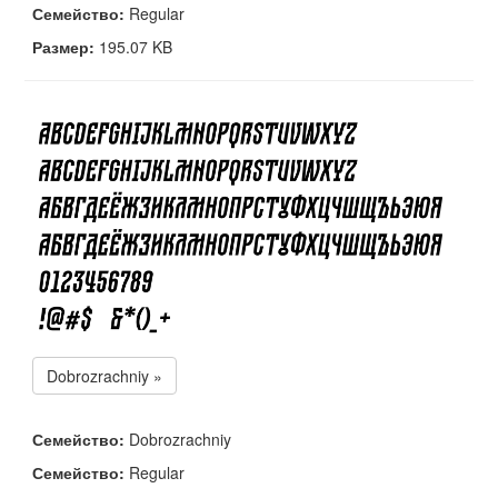
Семейство:
Regular
Размер:
195.07 KB
Dobrozrachniy »
Семейство:
Dobrozrachniy
Семейство:
Regular