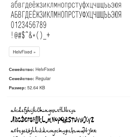
HelvFixed »
Семейство:
HelvFixed
Семейство:
Regular
Размер:
52.64 KB