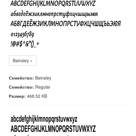
Bainsley »
Семейство:
Bainsley
Семейство:
Regular
Размер:
468.52 KB