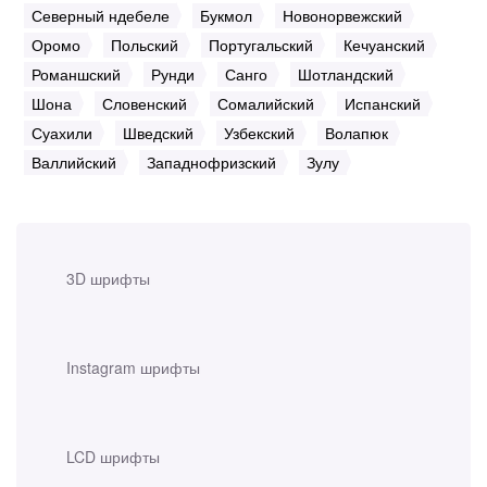
Северный ндебеле
Букмол
Новонорвежский
Оромо
Польский
Португальский
Кечуанский
Романшский
Рунди
Санго
Шотландский
Шона
Словенский
Сомалийский
Испанский
Суахили
Шведский
Узбекский
Волапюк
Валлийский
Западнофризский
Зулу
3D шрифты
Instagram шрифты
LCD шрифты