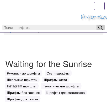
Toggl
MyFonts.r
MyFonts.ru
Waiting for the Sunrise
Waiting for the Sunrise
Рукописные шрифты
Скетч шрифты
Школьные шрифты
Шрифты кисти
Instagram шрифты
Тематические шрифты
Шрифты без засечек
Шрифты для заголовков
Шрифты для текста