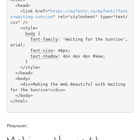
  <head>

    <link href="
https
://
myfonts
.
ru
/
myfonts
?
font
s
=
waiting-sunrise
" rel="stylesheet" type="text/
css" />

    <style>

body
 {

font-family
: 'Waiting for the Sunrise', 
arial;

font-size
: 48px;

text-shadow
: 4px 4px 4px #aaa;

      }

    </style>

  </head>

  <body>

    <div>Making the Web Beautiful with Waiting 
for the Sunrise!</div>

  </body>

</html>

Результат: