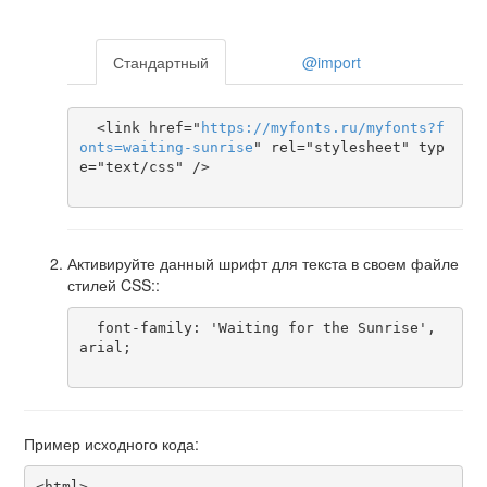
Стандартный
@import
  <link href="
https
://
myfonts
.
ru
/
myfonts
?
f
onts
=
waiting-sunrise
" rel="stylesheet" typ
e="text/css" />

Активируйте данный шрифт для текста в своем файле
стилей CSS::
  font-family: 'Waiting for the Sunrise', 
arial;

Пример исходного кода:
<html>
