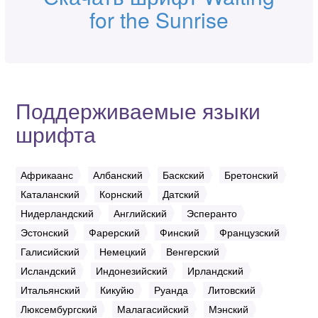
for the Sunrise
Поддерживаемые языки
шрифта
Африкаанс
Албанский
Баскский
Бретонский
Каталанский
Корнский
Датский
Нидерландский
Английский
Эсперанто
Эстонский
Фарерский
Финский
Французский
Галисийский
Немецкий
Венгерский
Исландский
Индонезийский
Ирландский
Итальянский
Кикуйю
Руанда
Литовский
Люксембургский
Малагасийский
Мэнский