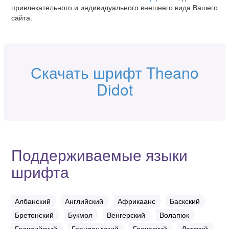
привлекательного и индивидуального внешнего вида Вашего
сайта.
Скачать шрифт Theano
Didot
Поддерживаемые языки
шрифта
Албанский
Английский
Африкаанс
Баскский
Бретонский
Букмол
Венгерский
Волапюк
Галисийский
Гренландский
Греческий
Датский