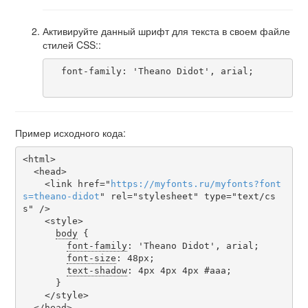
Активируйте данный шрифт для текста в своем файле
стилей CSS::
  font-family: 'Theano Didot', arial;

Пример исходного кода:
<html>

  <head>

    <link href="
https
://
myfonts
.
ru
/
myfonts
?
font
s
=
theano-didot
" rel="stylesheet" type="text/cs
s" />

    <style>

body
 {

font-family
: 'Theano Didot', arial;

font-size
: 48px;

text-shadow
: 4px 4px 4px #aaa;

      }

    </style>

  </head>
