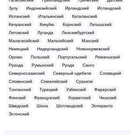
Зулу
Индонезийский
Ирландский
Исландский
Испанский
Итальянский
Каталанский
Кечуанский
Кикуйю
Корнский
Латышский
Литовский
Луганда
Люксембургский
Малагасийский
Мальтийский
Мэнский
Немецкий
Нидерландский
Новонорвежский
Оромо
Польский
Португальский
Романшский
Руанда
Румынский
Рунди
Санго
Северносаамский
Северный ндебеле
Словацкий
Словенский
Сомалийский
Суахили
Тонганский
Турецкий
Узбекский
Фарерский
Финский
Французский
Хорватский
Чешский
Шведский
Шона
Шотландский
Эсперанто
Эстонский