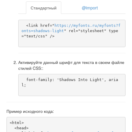
Стандартный
@import
  <link href="
https
://
myfonts
.
ru
/
myfonts
?
f
onts
=
shadows-light
" rel="stylesheet" type
="text/css" />

Активируйте данный шрифт для текста в своем файле
стилей CSS::
  font-family: 'Shadows Into Light', aria
l;

Пример исходного кода:
<html>

  <head>
