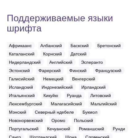
Поддерживаемые языки
шрифта
Африкаанс
Албанский
Баскский
Бретонский
Каталанский
Корнский
Датский
Нидерландский
Английский
Эсперанто
Эстонский
Фарерский
Финский
Французский
Галисийский
Немецкий
Венгерский
Исландский
Индонезийский
Ирландский
Итальянский
Кикуйю
Руанда
Литовский
Люксембургский
Малагасийский
Мальтийский
Мэнский
Северный ндебеле
Букмол
Новонорвежский
Оромо
Польский
Португальский
Кечуанский
Романшский
Рунди
Санго
Шотландский
Шона
Словенский