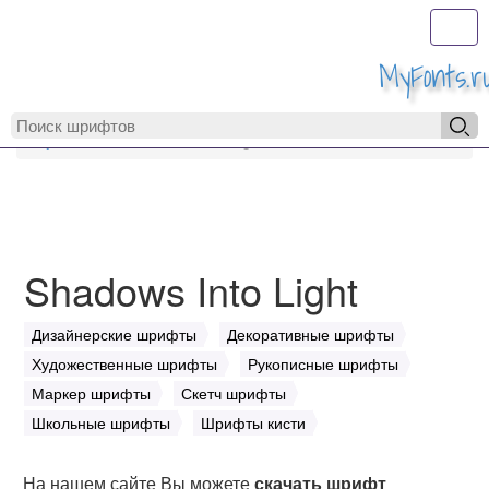
Toggl
MyFonts.r
MyFonts.ru
Shadows Into Light
Shadows Into Light
Дизайнерские шрифты
Декоративные шрифты
Художественные шрифты
Рукописные шрифты
Маркер шрифты
Скетч шрифты
Школьные шрифты
Шрифты кисти
На нашем сайте Вы можете
скачать шрифт