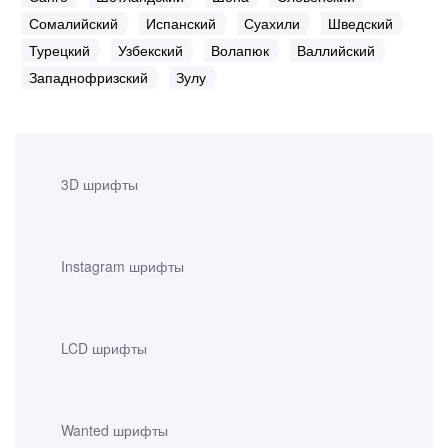
Сомалийский
Испанский
Суахили
Шведский
Турецкий
Узбекский
Волапюк
Валлийский
Западнофризский
Зулу
3D шрифты
Instagram шрифты
LCD шрифты
Wanted шрифты