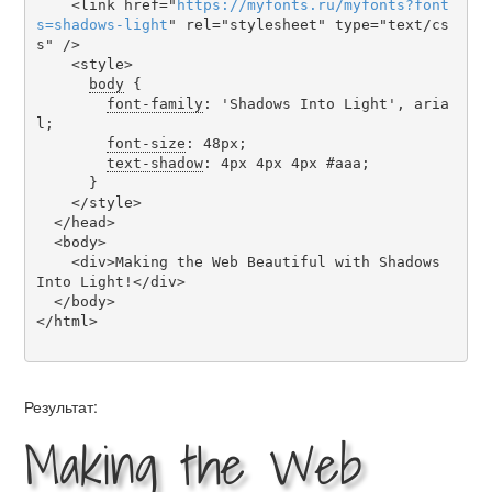
    <link href="
https
://
myfonts
.
ru
/
myfonts
?
font
s
=
shadows-light
" rel="stylesheet" type="text/cs
s" />

    <style>

body
 {

font-family
: 'Shadows Into Light', aria
l;

font-size
: 48px;

text-shadow
: 4px 4px 4px #aaa;

      }

    </style>

  </head>

  <body>

    <div>Making the Web Beautiful with Shadows 
Into Light!</div>

  </body>

</html>

Результат:
Making the Web