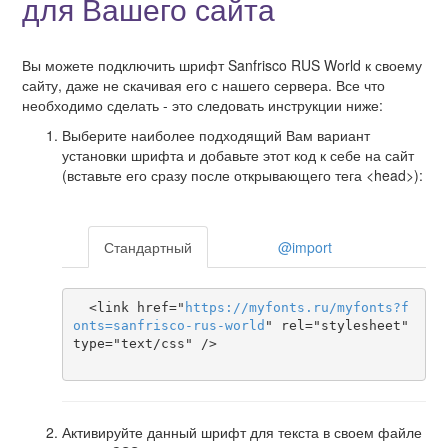
для Вашего сайта
Вы можете подключить шрифт Sanfrisco RUS World к своему
сайту, даже не скачивая его с нашего сервера. Все что
необходимо сделать - это следовать инструкции ниже:
Выберите наиболее подходящий Вам вариант
установки шрифта и добавьте этот код к себе на сайт
(вставьте его сразу после открывающего тега <head>):
Стандартный
@import
  <link href="
https
://
myfonts
.
ru
/
myfonts
?
f
onts
=
sanfrisco-rus-world
" rel="stylesheet" 
type="text/css" />

Активируйте данный шрифт для текста в своем файле