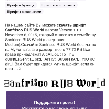
Шрифты буквица
Шрифты из фильмов
Шрифты с засечками
На нашем сайте Вы можете
скачать шрифт
Sanfrisco RUS World
версии Version 1.10
November 8, 2015, который относится к семейству
Sanfrisco RUS World (начертание
Medium).Скачайте Sanfrisco RUS World бесплатно
на MyFonts.ru. Его размер - всего 77.72 KB Все
права принадлежат A cAlL oUt To ThE
qUiNtEsSeNtIaL pIxEl ArTiSt, SuSaN kArE. YoU gO
gIrL!. Вам будет прийдется купить шрифт, если он
платный.
Поддержите проект!
Расскажите о нас своим друзьям: