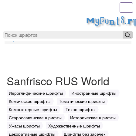
Toggl
MyFonts.r
MyFonts.ru
Sanfrisco RUS World
Sanfrisco RUS World
Иероглифические шрифты
Иностранные шрифты
Комические шрифты
Тематические шрифты
Компьютерные шрифты
Техно шрифты
Старославянские шрифты
Исторические шрифты
Ужасы шрифты
Художественные шрифты
Декоративные шрифты
Шрифты без засечек