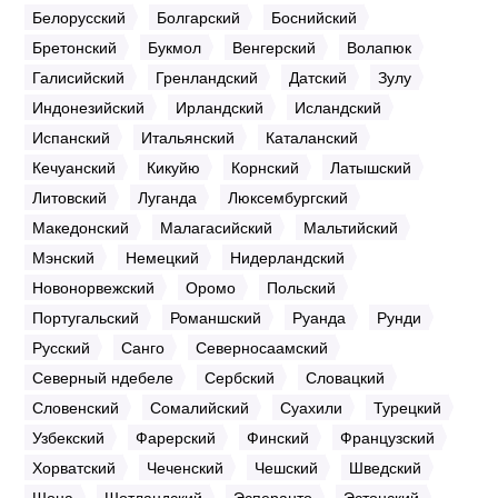
Белорусский
Болгарский
Боснийский
Бретонский
Букмол
Венгерский
Волапюк
Галисийский
Гренландский
Датский
Зулу
Индонезийский
Ирландский
Исландский
Испанский
Итальянский
Каталанский
Кечуанский
Кикуйю
Корнский
Латышский
Литовский
Луганда
Люксембургский
Македонский
Малагасийский
Мальтийский
Мэнский
Немецкий
Нидерландский
Новонорвежский
Оромо
Польский
Португальский
Романшский
Руанда
Рунди
Русский
Санго
Северносаамский
Северный ндебеле
Сербский
Словацкий
Словенский
Сомалийский
Суахили
Турецкий
Узбекский
Фарерский
Финский
Французский
Хорватский
Чеченский
Чешский
Шведский
Шона
Шотландский
Эсперанто
Эстонский