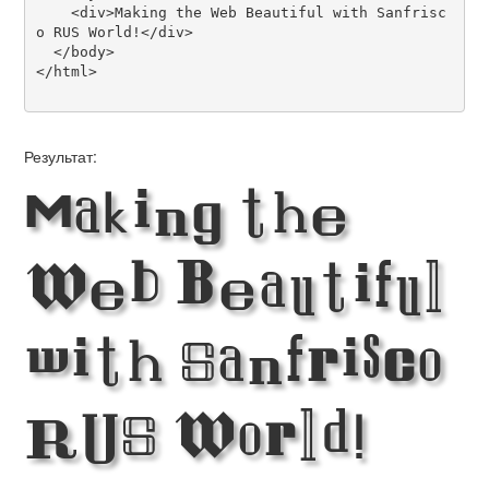
    <div>Making the Web Beautiful with Sanfrisc
o RUS World!</div>

  </body>

</html>

Результат:
Making the
Web Beautiful
with Sanfrisco
RUS World!