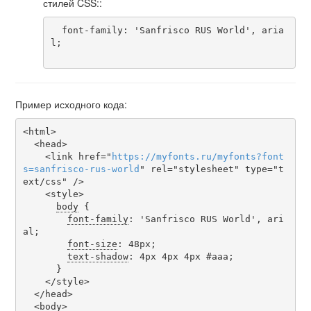
стилей CSS::
  font-family: 'Sanfrisco RUS World', aria
l;

Пример исходного кода:
<html>

  <head>

    <link href="
https
://
myfonts
.
ru
/
myfonts
?
font
s
=
sanfrisco-rus-world
" rel="stylesheet" type="t
ext/css" />

    <style>

body
 {

font-family
: 'Sanfrisco RUS World', ari
al;

font-size
: 48px;

text-shadow
: 4px 4px 4px #aaa;

      }

    </style>

  </head>

  <body>
