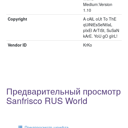
Medium:Version
1.10
Copyright
A cAlL oUt To ThE
qUiNtEsSeNtIaL
pIxEl ArTiSt, SuSaN
kArE. YoU gO gIrL!
Vendor ID
KrKo
Предварительный просмотр
Sanfrisco RUS World
Предпросмотр шрифта