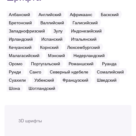
Албанский
Английский
Африкаанс
Баскский
Бретонский
Валлийский
Галисийский
Западнофризский
Зулу
Индонезийский
Ирландский
Испанский
Итальянский
Кечуанский
Корнский
Люксембургский
Малагасийский
Мэнский
Нидерландский
Оромо
Португальский
Романшский
Руанда
Рунди
Санго
Северный ндебеле
Сомалийский
Суахили
Узбекский
Французский
Шведский
Шона
Шотландский
3D шрифты