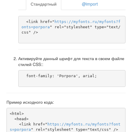
Стандартный
@import
  <link href="
https
://
myfonts
.
ru
/
myfonts
?
f
onts
=
porpora
" rel="stylesheet" type="text/
css" />

Активируйте данный шрифт для текста в своем файле
стилей CSS::
  font-family: 'Porpora', arial;

Пример исходного кода:
<html>

  <head>

    <link href="
https
://
myfonts
.
ru
/
myfonts
?
font
s
=
porpora
" rel="stylesheet" type="text/css" />
