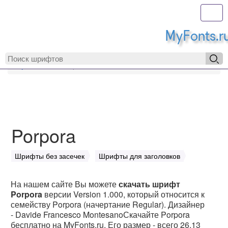
Toggl
MyFonts.r
MyFonts.ru
Porpora
Porpora
Шрифты без засечек
Шрифты для заголовков
На нашем сайте Вы можете
скачать шрифт
Porpora
версии Version 1.000, который относится к
семейству Porpora (начертание Regular). Дизайнер
- Davide Francesco MontesanoСкачайте Porpora
бесплатно на MyFonts.ru. Его размер - всего 26.13