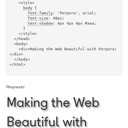
    <style>

body
 {

font-family
: 'Porpora', arial;

font-size
: 48px;

text-shadow
: 4px 4px 4px #aaa;

      }

    </style>

  </head>

  <body>

    <div>Making the Web Beautiful with Porpora!
</div>

  </body>

</html>

Результат:
Making the Web
Beautiful with