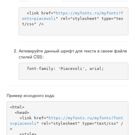
  <link href="
https
://
myfonts
.
ru
/
myfonts
?
f
onts
=
piacevoli
" rel="stylesheet" type="tex
t/css" />

Активируйте данный шрифт для текста в своем файле
стилей CSS::
  font-family: 'Piacevoli', arial;

Пример исходного кода:
<html>

  <head>

    <link href="
https
://
myfonts
.
ru
/
myfonts
?
font
s
=
piacevoli
" rel="stylesheet" type="text/css" /
>

    <style>
