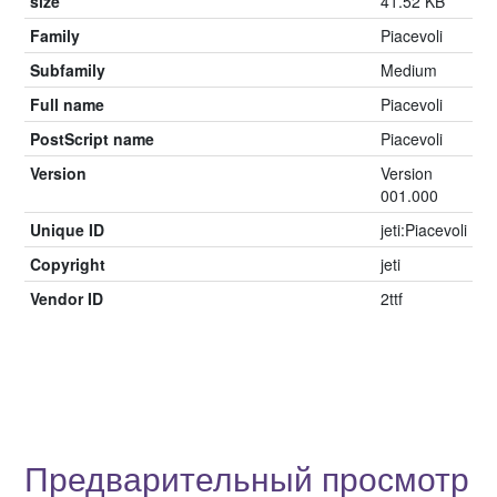
size
41.52 KB
Family
Piacevoli
Subfamily
Medium
Full name
Piacevoli
PostScript name
Piacevoli
Version
Version
001.000
Unique ID
jeti:Piacevoli
Copyright
jeti
Vendor ID
2ttf
Предварительный просмотр