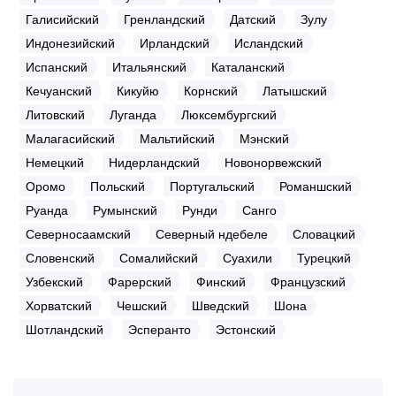
Галисийский
Гренландский
Датский
Зулу
Индонезийский
Ирландский
Исландский
Испанский
Итальянский
Каталанский
Кечуанский
Кикуйю
Корнский
Латышский
Литовский
Луганда
Люксембургский
Малагасийский
Мальтийский
Мэнский
Немецкий
Нидерландский
Новонорвежский
Оромо
Польский
Португальский
Романшский
Руанда
Румынский
Рунди
Санго
Северносаамский
Северный ндебеле
Словацкий
Словенский
Сомалийский
Суахили
Турецкий
Узбекский
Фарерский
Финский
Французский
Хорватский
Чешский
Шведский
Шона
Шотландский
Эсперанто
Эстонский