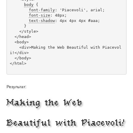
body
 {

font-family
: 'Piacevoli', arial;

font-size
: 48px;

text-shadow
: 4px 4px 4px #aaa;

      }

    </style>

  </head>

  <body>

    <div>Making the Web Beautiful with Piacevol
i!</div>

  </body>

</html>

Результат:
Making the Web
Beautiful with Piacevoli!