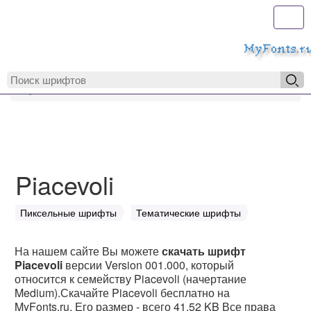
Toggl
MyFonts.r
MyFonts.ru
Piacevoli
Piacevoli
Пиксельные шрифты
Тематические шрифты
На нашем сайте Вы можете
скачать шрифт
Piacevoli
версии Version 001.000, который
относится к семейству Piacevoli (начертание
Medium).Скачайте Piacevoli бесплатно на
MyFonts.ru. Его размер - всего 41.52 KB Все права