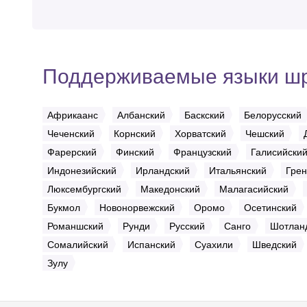
Поддерживаемые языки ш
Африкаанс
Албанский
Баскский
Белорусский
Чеченский
Корнский
Хорватский
Чешский
Фарерский
Финский
Французский
Галисийски
Индонезийский
Ирландский
Итальянский
Грен
Люксембургский
Македонский
Малагасийский
Букмол
Новонорвежский
Оромо
Осетинский
Романшский
Рунди
Русский
Санго
Шотлан
Сомалийский
Испанский
Суахили
Шведский
Зулу