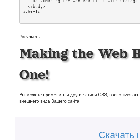
    <div>Making the Web Beautiful with Orelega One!</div>

  </body>

</html>

Результат:
Making the Web B
One!
Вы можете применить и другие стили CSS, воспользова
внешнего вида Вашего сайта.
Скачать 