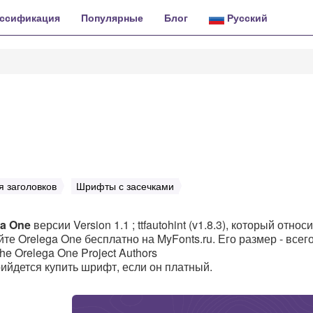
ссификация
Популярные
Блог
Русский
 заголовков
Шрифты с засечками
ga One
версии Version 1.1 ; ttfautohint (v1.8.3), который относи
те Orelega One бесплатно на MyFonts.ru. Его размер - всег
e Orelega One Project Authors
 прийдется купить шрифт, если он платный.