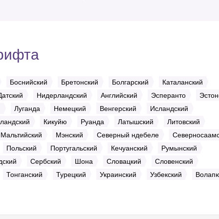
рифта
Боснийский
Бретонский
Болгарский
Каталанский
Датский
Нидерландский
Английский
Эсперанто
Эстон
й
Луганда
Немецкий
Венгерский
Исландский
ландский
Кикуйю
Руанда
Латышский
Литовский
Мальтийский
Мэнский
Северный ндебеле
Северносаам
Польский
Португальский
Кечуанский
Румынский
дский
Сербский
Шона
Словацкий
Словенский
Тонганский
Турецкий
Украинский
Узбекский
Волап