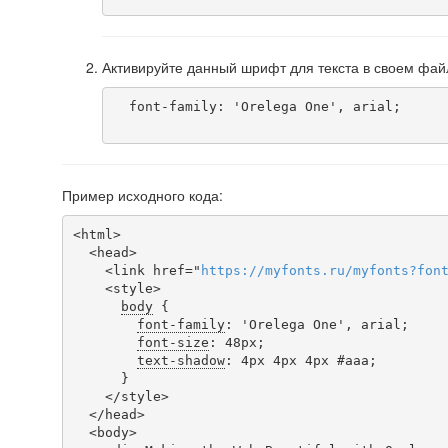
Активируйте данный шрифт для текста в своем фай
  font-family: 'Orelega One', arial;

Пример исходного кода:
<html>

  <head>

    <link href="
https
://
myfonts
.
ru
/
myfonts
?
fon
    <style>

body
 {

font-family
: 'Orelega One', arial;

font-size
: 48px;

text-shadow
: 4px 4px 4px #aaa;

      }

    </style>

  </head>

  <body>
