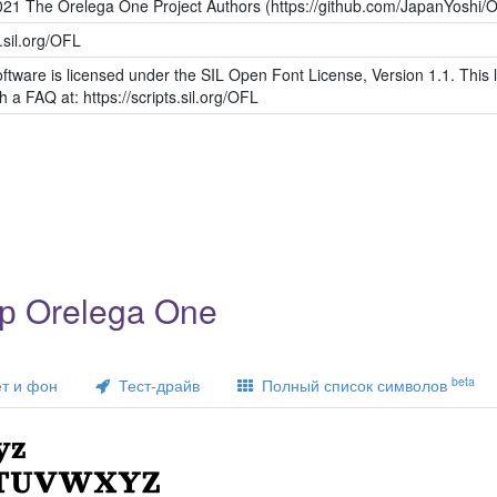
021 The Orelega One Project Authors (https://github.com/JapanYoshi/O
s.sil.org/OFL
ftware is licensed under the SIL Open Font License, Version 1.1. This l
h a FAQ at: https://scripts.sil.org/OFL
р Orelega One
beta
т и фон
Тест-драйв
Полный список символов