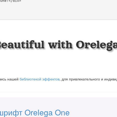
eautiful with Oreleg
вшись нашей
библиотекой эффектов
, для привлекательного и индив
шрифт Orelega One