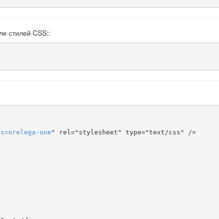
ле стилей CSS::
ts
=
orelega-one
" rel="stylesheet" type="text/css" />
