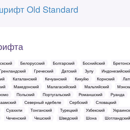
шрифт Old Standard
рифта
скский
Белорусский
Болгарский
Боснийский
Бретонс
Гренландский
Греческий
Датский
Зулу
Индонезийски
кий
Каталанский
Кечуанский
Кикуйю
Корнский
Лат
кий
Македонский
Малагасийский
Мальтийский
Мэнск
ромо
Польский
Португальский
Романшский
Руанда
саамский
Северный ндебеле
Сербский
Словацкий
Суахили
Тонганский
Турецкий
Узбекский
Украинс
Чеченский
Чешский
Шведский
Шона
Шотландски