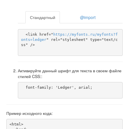
Стандартный
@import
  <link href="
https
://
myfonts
.
ru
/
myfonts
?
f
onts
=
ledger
" rel="stylesheet" type="text/c
ss" />

Активируйте данный шрифт для текста в своем файле
стилей CSS::
  font-family: 'Ledger', arial;

Пример исходного кода:
<html>
