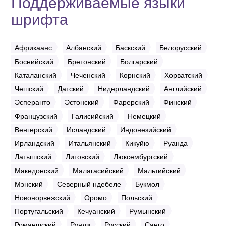
Поддерживаемые языки
шрифта
Африкаанс
Албанский
Баскский
Белорусский
Боснийский
Бретонский
Болгарский
Каталанский
Чеченский
Корнский
Хорватский
Чешский
Датский
Нидерландский
Английский
Эсперанто
Эстонский
Фарерский
Финский
Французский
Галисийский
Немецкий
Венгерский
Исландский
Индонезийский
Ирландский
Итальянский
Кикуйю
Руанда
Латышский
Литовский
Люксембургский
Македонский
Малагасийский
Мальтийский
Мэнский
Северный ндебеле
Букмол
Новонорвежский
Оромо
Польский
Португальский
Кечуанский
Румынский
Романшский
Рунди
Русский
Санго