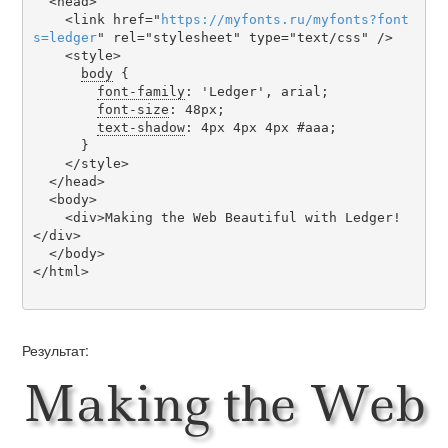
  <head>

    <link href="
https
://
myfonts
.
ru
/
myfonts
?
font
s
=
ledger
" rel="stylesheet" type="text/css" />

    <style>

body
 {

font-family
: 'Ledger', arial;

font-size
: 48px;

text-shadow
: 4px 4px 4px #aaa;

      }

    </style>

  </head>

  <body>

    <div>Making the Web Beautiful with Ledger!
</div>

  </body>

</html>

Результат:
Making the Web