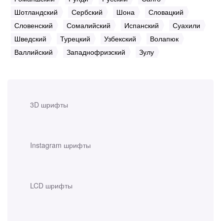
Шотландский
Сербский
Шона
Словацкий
Словенский
Сомалийский
Испанский
Суахили
Шведский
Турецкий
Узбекский
Волапюк
Валлийский
Западнофризский
Зулу
3D шрифты
Instagram шрифты
LCD шрифты