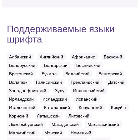
Поддерживаемые языки
шрифта
Албанский
Английский
Африкаанс
Баскский
Белорусский
Болгарский
Боснийский
Бретонский
Букмол
Валлийский
Венгерский
Волапюк
Галисийский
Гренландский
Датский
Западнофризский
Зулу
Индонезийский
Ирландский
Исландский
Испанский
Итальянский
Каталанский
Кечуанский
Кикуйю
Корнский
Латышский
Литовский
Люксембургский
Македонский
Малагасийский
Мальтийский
Мэнский
Немецкий