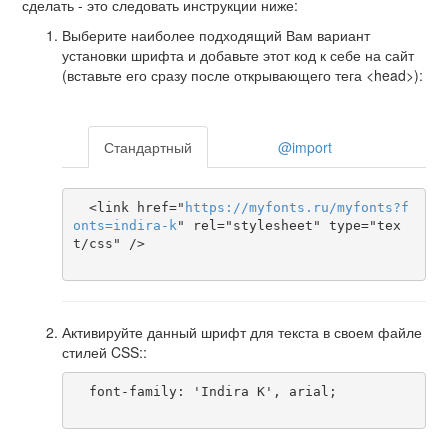
сделать - это следовать инструкции ниже:
Выберите наиболее подходящий Вам вариант
установки шрифта и добавьте этот код к себе на сайт
(вставьте его сразу после открывающего тега <head>):
Стандартный
@import
  <link href="
https
://
myfonts
.
ru
/
myfonts
?
f
onts
=
indira-k
" rel="stylesheet" type="tex
t/css" />

Активируйте данный шрифт для текста в своем файле
стилей CSS::
  font-family: 'Indira K', arial;
