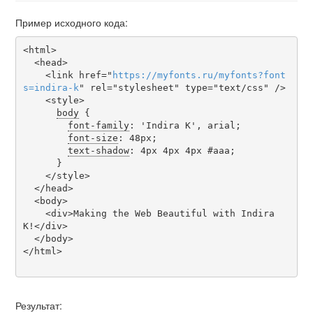
Пример исходного кода:
<html>

  <head>

    <link href="
https
://
myfonts
.
ru
/
myfonts
?
font
s
=
indira-k
" rel="stylesheet" type="text/css" />

    <style>

body
 {

font-family
: 'Indira K', arial;

font-size
: 48px;

text-shadow
: 4px 4px 4px #aaa;

      }

    </style>

  </head>

  <body>

    <div>Making the Web Beautiful with Indira 
K!</div>

  </body>

</html>

Результат: