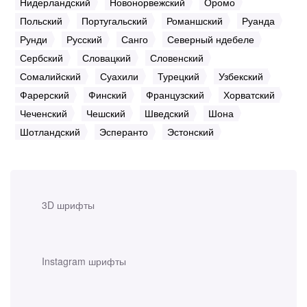
Нидерландский
Новонорвежский
Оромо
Польский
Португальский
Романшский
Руанда
Рунди
Русский
Санго
Северный ндебеле
Сербский
Словацкий
Словенский
Сомалийский
Суахили
Турецкий
Узбекский
Фарерский
Финский
Французский
Хорватский
Чеченский
Чешский
Шведский
Шона
Шотландский
Эсперанто
Эстонский
3D шрифты
Instagram шрифты