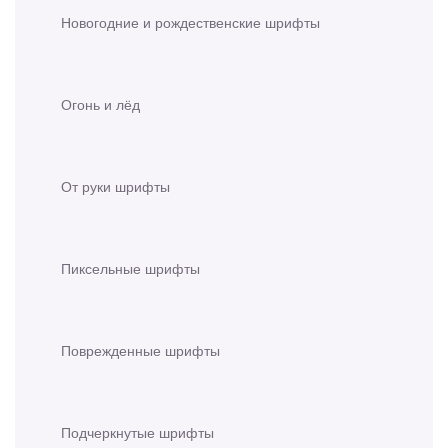
Новогодние и рождественские шрифты
Огонь и лёд
От руки шрифты
Пиксельные шрифты
Поврежденные шрифты
Подчеркнутые шрифты