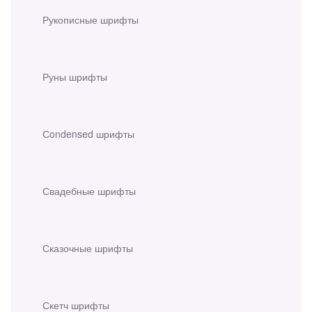
Рукописные шрифты
Руны шрифты
Сondensed шрифты
Свадебные шрифты
Сказочные шрифты
Скетч шрифты