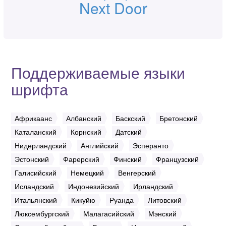
Next Door
Поддерживаемые языки
шрифта
Африкаанс
Албанский
Баскский
Бретонский
Каталанский
Корнский
Датский
Нидерландский
Английский
Эсперанто
Эстонский
Фарерский
Финский
Французский
Галисийский
Немецкий
Венгерский
Исландский
Индонезийский
Ирландский
Итальянский
Кикуйю
Руанда
Литовский
Люксембургский
Малагасийский
Мэнский