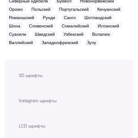
Северный ндебеле
Букмол
Новонорвежский
Оромо
Польский
Португальский
Кечуанский
Романшский
Рунди
Санго
Шотландский
Шона
Словенский
Сомалийский
Испанский
Суахили
Шведский
Узбекский
Волапюк
Валлийский
Западнофризский
Зулу
3D шрифты
Instagram шрифты
LCD шрифты