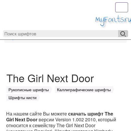
Toggl
MyFonts.r
MyFonts.ru
The Girl Next Door
The Girl Next Door
Рукописные шрифты
Каллиграфические шрифты
Шрифты кисти
На нашем сайте Вы можете
скачать шрифт The
Girl Next Door
версии Version 1.002 2010, который
относится к семейству The Girl Next Door