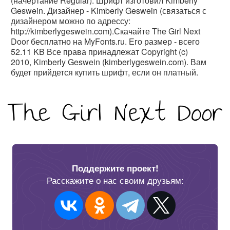
(начертание Regular). Шрифт изготовил Kimberly
Geswein. Дизайнер - Kimberly Geswein (связаться с
дизайнером можно по адрессу:
http://kimberlygeswein.com).Скачайте The Girl Next
Door бесплатно на MyFonts.ru. Его размер - всего
52.11 KB Все права принадлежат Copyright (c)
2010, Kimberly Geswein (kimberlygeswein.com). Вам
будет прийдется купить шрифт, если он платный.
Поддержите проект!
Расскажите о нас своим друзьям: