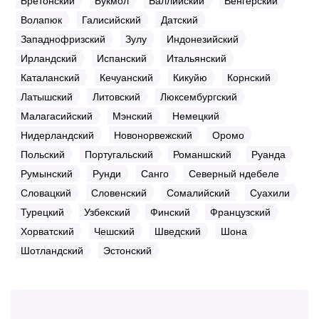
Бретонский
Букмол
Валлийский
Венгерский
Волапюк
Галисийский
Датский
Западнофризский
Зулу
Индонезийский
Ирландский
Испанский
Итальянский
Каталанский
Кечуанский
Кикуйю
Корнский
Латышский
Литовский
Люксембургский
Малагасийский
Мэнский
Немецкий
Нидерландский
Новонорвежский
Оромо
Польский
Португальский
Романшский
Руанда
Румынский
Рунди
Санго
Северный ндебеле
Словацкий
Словенский
Сомалийский
Суахили
Турецкий
Узбекский
Финский
Французский
Хорватский
Чешский
Шведский
Шона
Шотландский
Эстонский