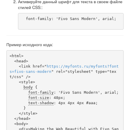
Активируйте данный шрифт для текста в своем файле
стилей CSS::
  font-family: 'Fivo Sans Modern', arial;

Пример исходного кода:
<html>

  <head>

    <link href="
https
://
myfonts
.
ru
/
myfonts
?
font
s
=
fivo-sans-modern
" rel="stylesheet" type="tex
t/css" />

    <style>

body
 {

font-family
: 'Fivo Sans Modern', arial;

font-size
: 48px;

text-shadow
: 4px 4px 4px #aaa;

      }

    </style>

  </head>

  <body>

    <div>Making the Web Beautiful with Fivo San