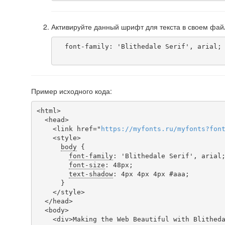
Активируйте данный шрифт для текста в своем фай
  font-family: 'Blithedale Serif', arial;

Пример исходного кода:
<html>

  <head>

    <link href="
https
://
myfonts
.
ru
/
myfonts
?
fon
    <style>

body
 {

font-family
: 'Blithedale Serif', arial;
font-size
: 48px;

text-shadow
: 4px 4px 4px #aaa;

      }

    </style>

  </head>

  <body>

    <div>Making the Web Beautiful with Blithedale Serif!</div>
