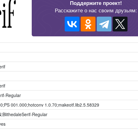
Поддержите проект!
Расскажите о нас своим друзьям:
rif
rif
rif-Regular
00;PS 001.000;hotconv 1.0.70;makeotf.lib2.5.58329
BlithedaleSerif-Regular
yes