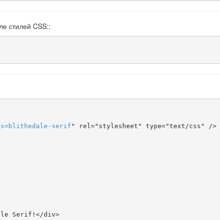
ле стилей CSS::
ts
=
blithedale-serif
" rel="stylesheet" type="text/css" />


