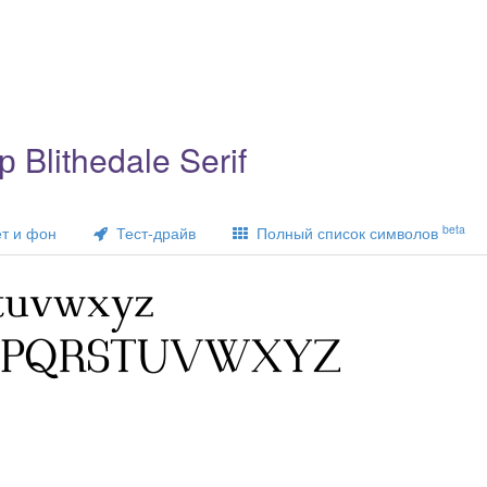
Blithedale Serif
beta
т и фон
Тест-драйв
Полный список символов