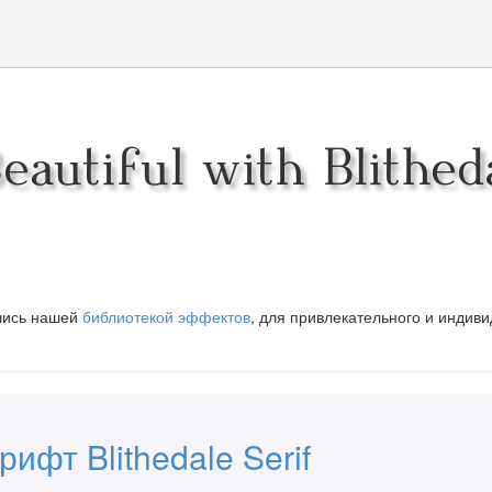
autiful with Blithed
вшись нашей
библиотекой эффектов
, для привлекательного и индив
ифт Blithedale Serif