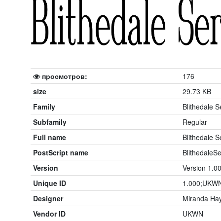
просмотров:
176
size
29.73 KB
Family
Blithedale Se
Subfamily
Regular
Full name
Blithedale Se
PostScript name
BlithedaleSe
Version
Version 1.0
Unique ID
1.000;UKWN;
Designer
Miranda Ha
Vendor ID
UKWN