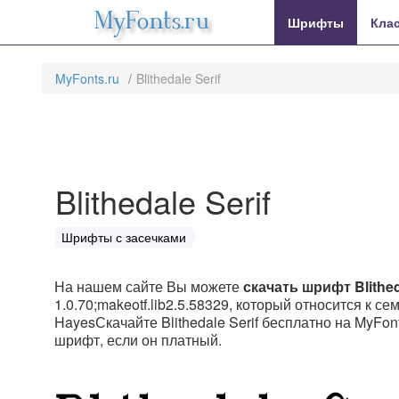
MyFonts.ru
Шрифты
Кла
MyFonts.ru
Blithedale Serif
Blithedale Serif
Шрифты с засечками
На нашем сайте Вы можете
скачать шрифт Blithed
1.0.70;makeotf.lib2.5.58329, который относится к се
HayesСкачайте Blithedale Serif бесплатно на MyFont
шрифт, если он платный.