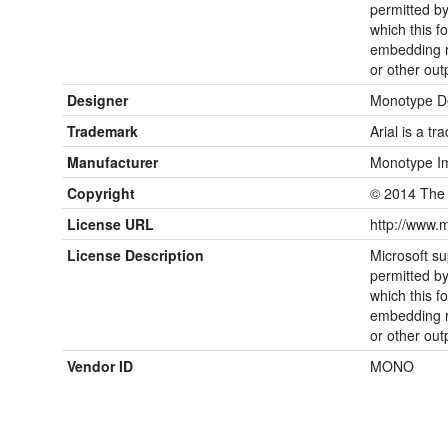
permitted by
which this f
embedding re
or other out
Designer
Monotype De
Trademark
Arial is a t
Manufacturer
Monotype Im
Copyright
© 2014 The 
License URL
http://www.m
License Description
Microsoft su
permitted by
which this f
embedding re
or other out
Vendor ID
MONO