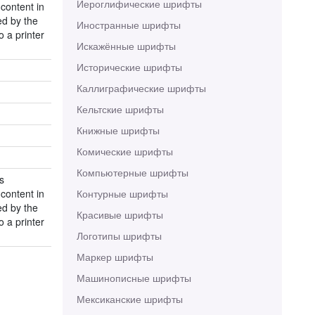
Иероглифические шрифты
 content in
ed by the
Иностранные шрифты
o a printer
Искажённые шрифты
Исторические шрифты
Каллиграфические шрифты
Кельтские шрифты
Книжные шрифты
Комические шрифты
Компьютерные шрифты
s
 content in
Контурные шрифты
ed by the
Красивые шрифты
o a printer
Логотипы шрифты
Маркер шрифты
Машинописные шрифты
Мексиканские шрифты