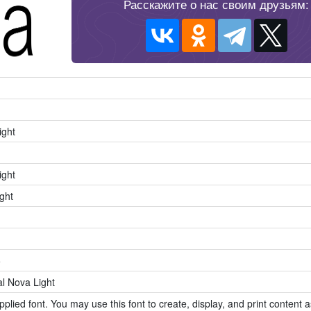
Расскажите о нас своим друзьям:
ight
ight
ght
5
l Nova Light
pplied font. You may use this font to create, display, and print content a