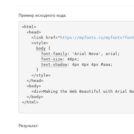
Пример исходного кода:
<html>

  <head>

    <link href="
https
://
myfonts
.
ru
/
myfonts
?
fon
    <style>

body
 {

font-family
: 'Arial Nova', arial;

font-size
: 48px;

text-shadow
: 4px 4px 4px #aaa;

      }

    </style>

  </head>

  <body>

    <div>Making the Web Beautiful with Arial Nova!</div>

  </body>

</html>

Результат: