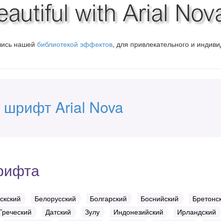
utiful with Arial Nov
вшись нашей
библиотекой эффектов
, для привлекательного и индив
 шрифт Arial Nova
рифта
скский
Белорусский
Болгарский
Боснийский
Бретонс
Греческий
Датский
Зулу
Индонезийский
Ирландский