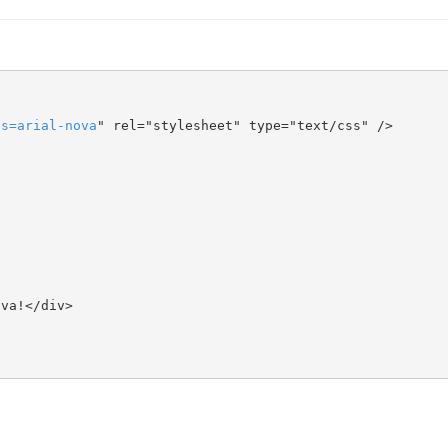
ts
=
arial-nova
" rel="stylesheet" type="text/css" />
