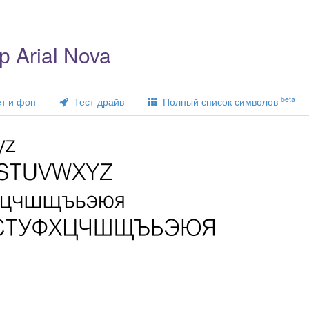
 Arial Nova
beta
т и фон
Тест-драйв
Полный список символов