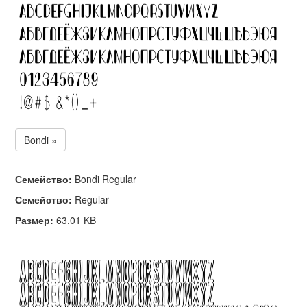
Bondi »
Семейство:
Bondi Regular
Семейство:
Regular
Размер:
63.01 KB