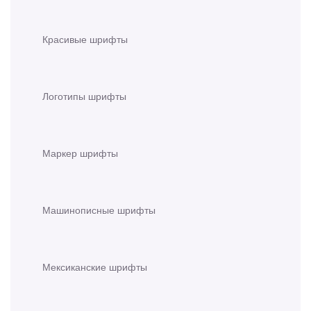
Красивые шрифты
Логотипы шрифты
Маркер шрифты
Машинописные шрифты
Мексиканские шрифты