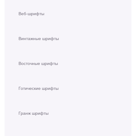
Веб-шрифты
Винтажные шрифты
Восточные шрифты
Готические шрифты
Гранж шрифты