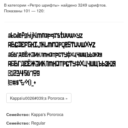
В категории «Ретро шрифты» найдено 3249 шрифтов.
Показаны 101 — 120:
Kappa\u0026#039;s Pororoca »
Семейство:
Kappa's Pororoca
Семейство:
Regular