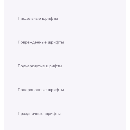
Пиксельные шрифты
Поврежденные шрифты
Подчеркнутые шрифты
Поцарапанные шрифты
Праздничные шрифты