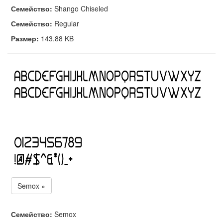
Семейство:
Shango Chiseled
Семейство:
Regular
Размер:
143.88 KB
Semox »
Семейство:
Semox