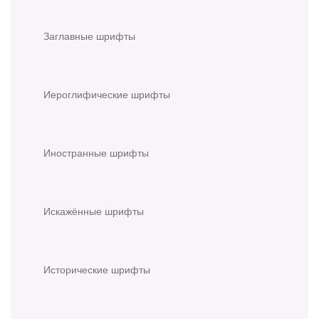
Заглавные шрифты
Иероглифические шрифты
Иностранные шрифты
Искажённые шрифты
Исторические шрифты