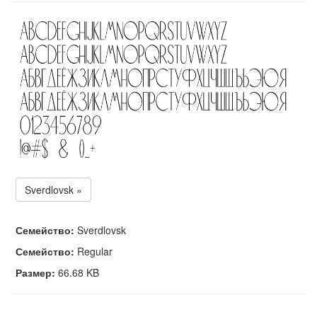
Sverdlovsk »
Семейство:
Sverdlovsk
Семейство:
Regular
Размер:
66.68 KB