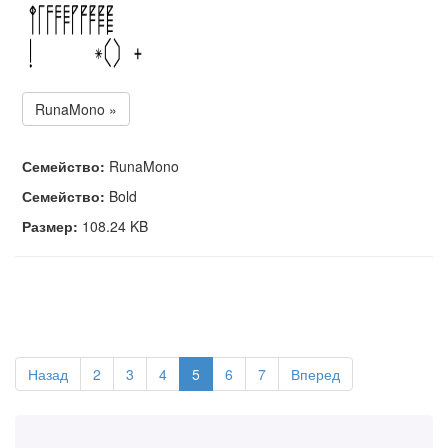
RunaMono »
Семейство:
RunaMono
Семейство:
Bold
Размер:
108.24 KB
Назад
2
3
4
5
6
7
Вперед