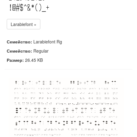
Larabiefont »
Семейство:
Larabiefont Rg
Семейство:
Regular
Размер:
26.45 KB