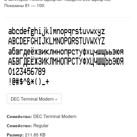
Показаны 81 — 100:
DEC Terminal Modern »
Семейство:
DEC Terminal Modern
Семейство:
Regular
Размер:
211.85 KB