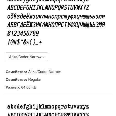
Anka/Coder Narrow »
Семейство:
Anka/Coder Narrow
Семейство:
Regular
Размер:
64.06 KB