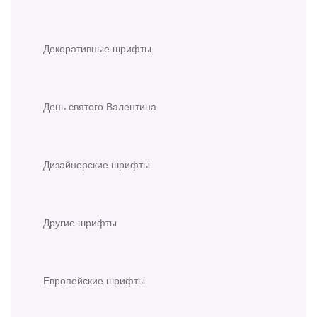
Декоративные шрифты
День святого Валентина
Дизайнерские шрифты
Другие шрифты
Европейские шрифты