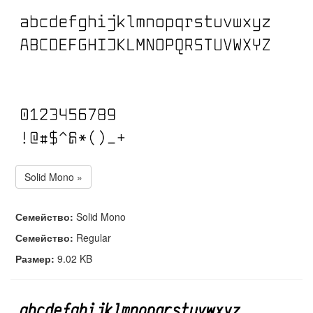
Solid Mono »
Семейство:
Solid Mono
Семейство:
Regular
Размер:
9.02 KB