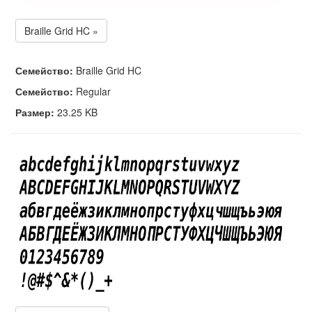
Braille Grid HC »
Семейство:
Braille Grid HC
Семейство:
Regular
Размер:
23.25 KB