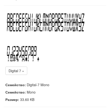
Digital 7 »
Семейство:
Digital-7 Mono
Семейство:
Mono
Размер:
33.60 KB