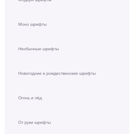
Моно шрифты
Необычные шрифты
Новогодние и рождественские шрифты
Огонь и лёд
От руки шрифты