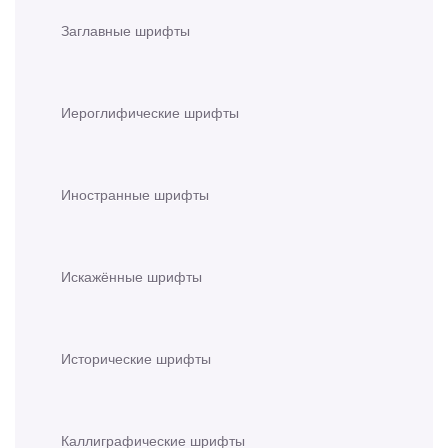
Заглавные шрифты
Иероглифические шрифты
Иностранные шрифты
Искажённые шрифты
Исторические шрифты
Каллиграфические шрифты