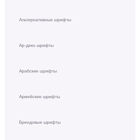
Альтернативные шрифты
Ар-деко шрифты
Арабские шрифты
Армейские шрифты
Брендовые шрифты