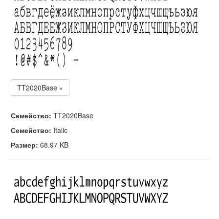
TT2020Base »
Семейство:
TT2020Base
Семейство:
Italic
Размер:
68.97 KB