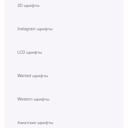
3D шрифты
Instagram шрифты
LCD шрифты
Wanted шрифты
Western шрифты
Азиатские шрифты