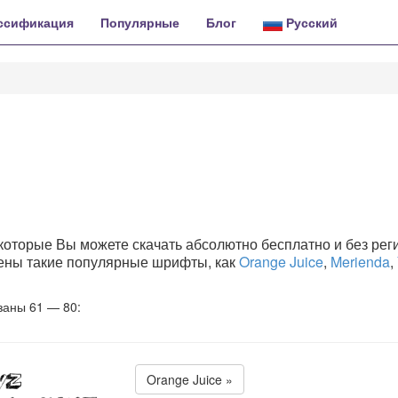
ссификация
Популярные
Блог
Русский
оторые Вы можете скачать абсолютно бесплатно и без рег
влены такие популярные шрифты, как
Orange Juice
,
Merienda
,
заны 61 — 80:
Orange Juice »