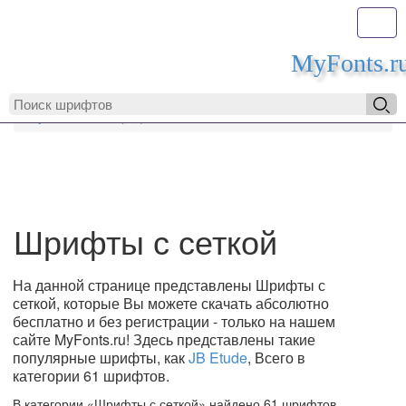
Toggl
MyFonts.r
MyFonts.ru
Шрифты с сеткой
Шрифты с сеткой
На данной странице представлены Шрифты с
сеткой, которые Вы можете скачать абсолютно
бесплатно и без регистрации - только на нашем
сайте MyFonts.ru! Здесь представлены такие
популярные шрифты, как
JB Etude
, Всего в
категории 61 шрифтов.
В категории «Шрифты с сеткой» найдено 61 шрифтов.