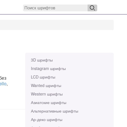
3D шрифты
Instagram шрифты
LCD шрифты
без
ello
,
Wanted шрифты
Western шрифты
Азиатские шрифты
Альтернативные шрифты
Ар-деко шрифты