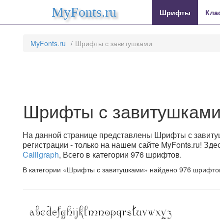
MyFonts.ru
Шрифты
Кла
MyFonts.ru
Шрифты с завитушками
Шрифты с завитушкам
На данной странице представлены Шрифты с завитуш
регистрации - только на нашем сайте MyFonts.ru! З
Calligraph
, Всего в категории 976 шрифтов.
В категории «Шрифты с завитушками» найдено 976 шрифтов