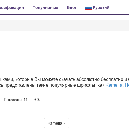
ссификация
Популярные
Блог
Русский
и
ками, которые Вы можете скачать абсолютно бесплатно и 
десь представлены такие популярные шрифты, как
Kamelia
,
H
. Показаны 41 — 60:
Kamelia »