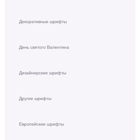
Декоративные шрифты
День святого Валентина
Дизайнерские шрифты
Другие шрифты
Европейские шрифты