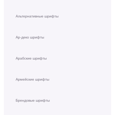
Альтернативные шрифты
Ар-деко шрифты
Арабские шрифты
Армейские шрифты
Брендовые шрифты