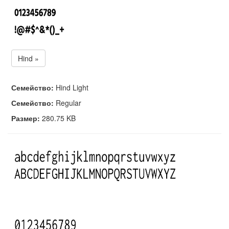
Hind »
Семейство:
Hind Light
Семейство:
Regular
Размер:
280.75 KB