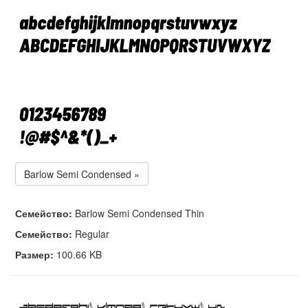
Barlow Semi Condensed »
Семейство:
Barlow Semi Condensed Thin
Семейство:
Regular
Размер:
100.66 KB