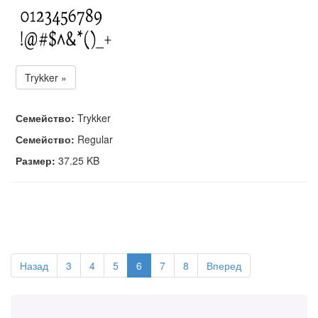
Trykker »
Семейство:
Trykker
Семейство:
Regular
Размер:
37.25 KB
Назад
3
4
5
6
7
8
Вперед