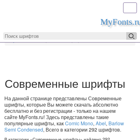
Toggl
MyFonts.r
MyFonts.ru
Современные шрифты
Современные шрифты
На данной странице представлены Современные
шрифты, которые Вы можете скачать абсолютно
бесплатно и без регистрации - только на нашем
сайте MyFonts.ru! Здесь представлены такие
популярные шрифты, как
Comic Mono
,
Abel
,
Barlow
Semi Condensed
, Всего в категории 292 шрифтов.
В категории «Современные шрифты» найдено 292