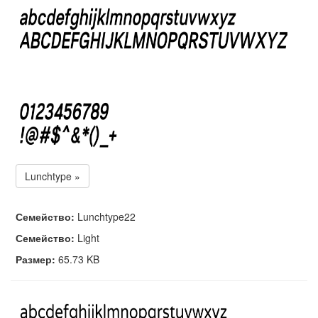
Lunchtype »
Семейство:
Lunchtype22
Семейство:
Light
Размер:
65.73 KB