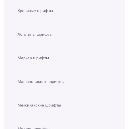
Красивые шрифты
Логотипы шрифты
Маркер шрифты
Машинописные шрифты
Мексиканские шрифты
Модерн шрифты