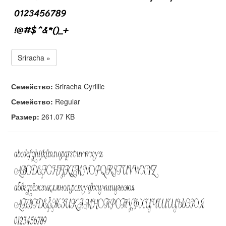
Sriracha »
Семейство:
Sriracha Cyrillic
Семейство:
Regular
Размер:
261.07 KB