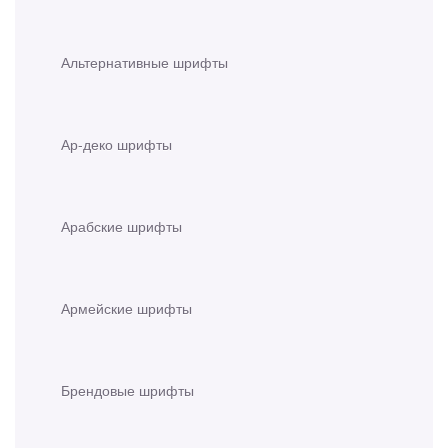
Альтернативные шрифты
Ар-деко шрифты
Арабские шрифты
Армейские шрифты
Брендовые шрифты