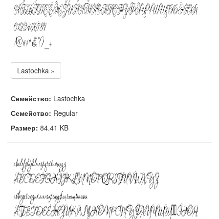
Lastochka »
Семейство:
Lastochka
Семейство:
Regular
Размер:
84.41 KB