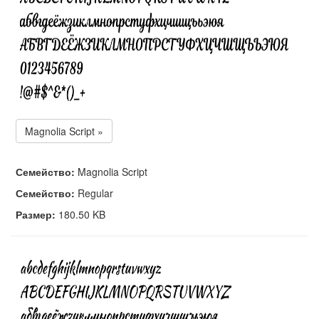
Magnolia Script »
Семейство:
Magnolia Script
Семейство:
Regular
Размер:
180.50 KB