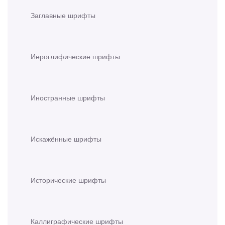
Заглавные шрифты
Иероглифические шрифты
Иностранные шрифты
Искажённые шрифты
Исторические шрифты
Каллиграфические шрифты