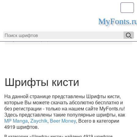
Toggl
MyFonts.r
MyFonts.ru
Шрифты кисти
Шрифты кисти
На данной странице представлены Шрифты кисти,
которые Вы можете скачать абсолютно бесплатно и
без регистрации - только на нашем сайте MyFonts.ru!
Здесь представлены такие популярные шрифты, как
MP Manga
,
Zaychik
,
Beer Money
, Всего в категории
4919 шрифтов.
В категории «Шрифты кисти» найдено 4919 шрифтов.