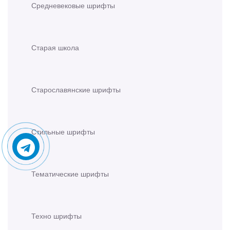
Средневековые шрифты
Старая школа
Старославянские шрифты
Стильные шрифты
Тематические шрифты
Техно шрифты