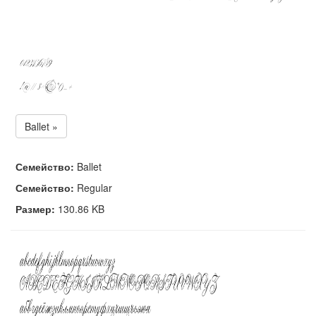
Ballet »
Семейство:
Ballet
Семейство:
Regular
Размер:
130.86 KB