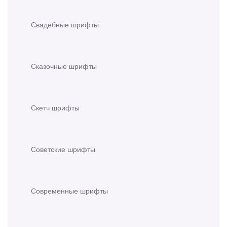
Свадебные шрифты
Сказочные шрифты
Скетч шрифты
Советские шрифты
Современные шрифты