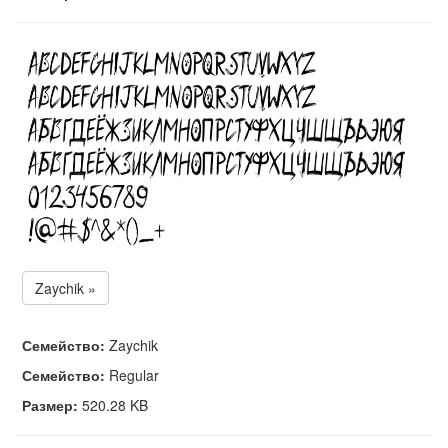
Zaychik »
Семейство:
Zaychik
Семейство:
Regular
Размер:
520.28 KB