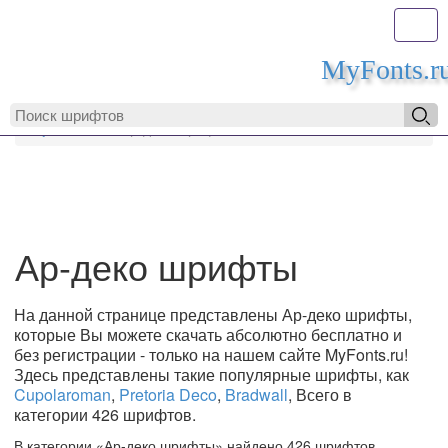
Toggl
MyFonts.r
MyFonts.ru
Ар-деко шрифты
Ар-деко шрифты
На данной странице представлены Ар-деко шрифты,
которые Вы можете скачать абсолютно бесплатно и
без регистрации - только на нашем сайте MyFonts.ru!
Здесь представлены такие популярные шрифты, как
Cupolaroman
,
Pretoria Deco
,
Bradwall
, Всего в
категории 426 шрифтов.
В категории «Ар-деко шрифты» найдено 426 шрифтов.