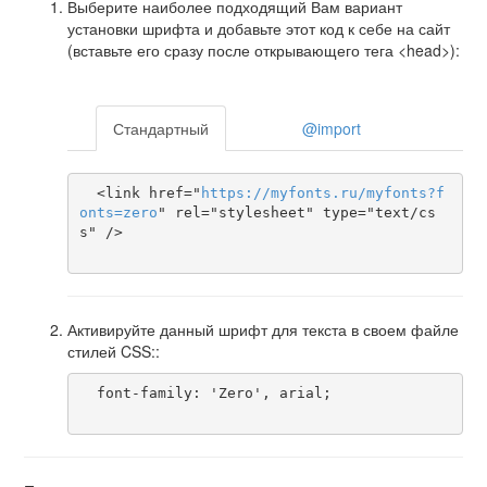
Выберите наиболее подходящий Вам вариант
установки шрифта и добавьте этот код к себе на сайт
(вставьте его сразу после открывающего тега <head>):
Стандартный
@import
  <link href="
https
://
myfonts
.
ru
/
myfonts
?
f
onts
=
zero
" rel="stylesheet" type="text/cs
s" />

Активируйте данный шрифт для текста в своем файле
стилей CSS::
  font-family: 'Zero', arial;
