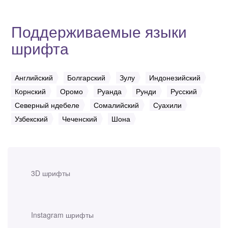
Поддерживаемые языки
шрифта
Английский
Болгарский
Зулу
Индонезийский
Корнский
Оромо
Руанда
Рунди
Русский
Северный ндебеле
Сомалийский
Суахили
Узбекский
Чеченский
Шона
3D шрифты
Instagram шрифты