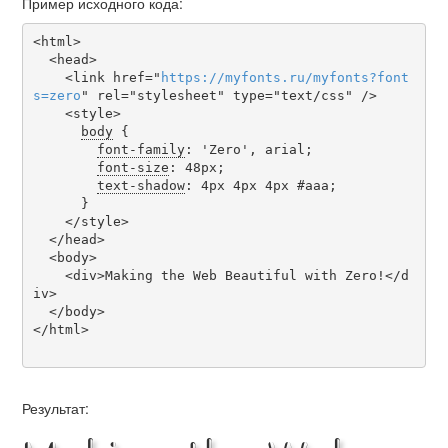
Пример исходного кода:
<html>

  <head>

    <link href="
https
://
myfonts
.
ru
/
myfonts
?
font
s
=
zero
" rel="stylesheet" type="text/css" />

    <style>

body
 {

font-family
: 'Zero', arial;

font-size
: 48px;

text-shadow
: 4px 4px 4px #aaa;

      }

    </style>

  </head>

  <body>

    <div>Making the Web Beautiful with Zero!</d
iv>

  </body>

</html>

Результат: