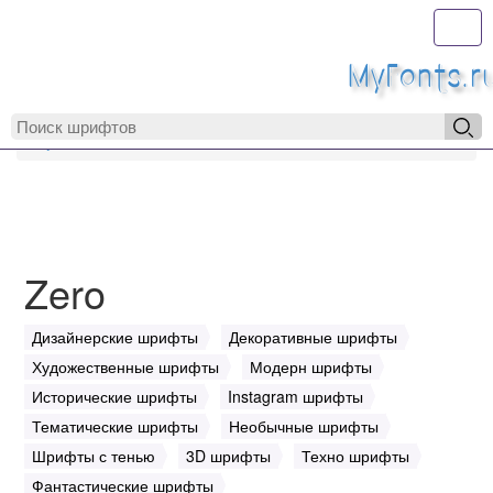
Toggl
MyFonts.r
MyFonts.ru
Zero
Zero
Дизайнерские шрифты
Декоративные шрифты
Художественные шрифты
Модерн шрифты
Исторические шрифты
Instagram шрифты
Тематические шрифты
Необычные шрифты
Шрифты с тенью
3D шрифты
Техно шрифты
Фантастические шрифты