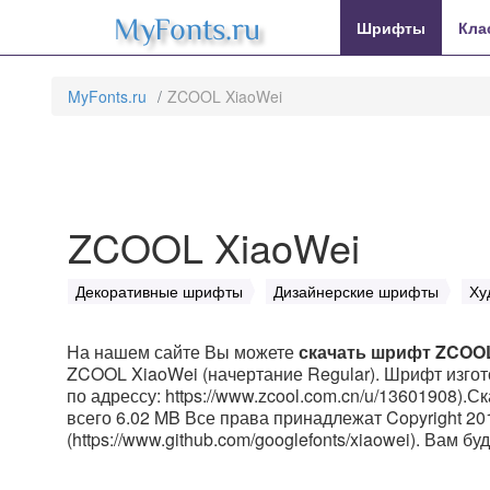
MyFonts.ru
Шрифты
Кла
MyFonts.ru
ZCOOL XiaoWei
ZCOOL XiaoWei
Декоративные шрифты
Дизайнерские шрифты
Ху
На нашем сайте Вы можете
скачать шрифт ZCOOL
ZCOOL XiaoWei (начертание Regular). Шрифт изгот
по адрессу: https://www.zcool.com.cn/u/13601908).
всего 6.02 MB Все права принадлежат Copyright 20
(https://www.github.com/googlefonts/xiaowei). Вам б