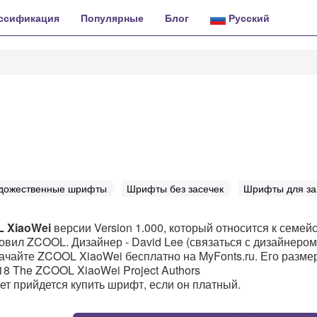
ссификация
Популярные
Блог
Русский
дожественные шрифты
Шрифты без засечек
Шрифты для за
 XiaoWei
версии Version 1.000, который относится к семей
овил ZCOOL. Дизайнер - David Lee (связаться с дизайнеро
Скачайте ZCOOL XiaoWei бесплатно на MyFonts.ru. Его размер
18 The ZCOOL XiaoWei Project Authors
удет прийдется купить шрифт, если он платный.