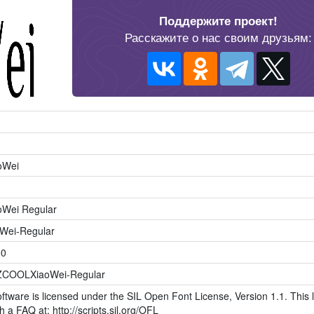
Поддержите проект!
Расскажите о нас своим друзьям:
oWei
Wei Regular
ei-Regular
00
;ZCOOLXiaoWei-Regular
ftware is licensed under the SIL Open Font License, Version 1.1. This l
h a FAQ at: http://scripts.sil.org/OFL