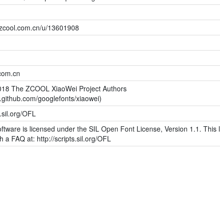
.zcool.com.cn/u/13601908
.com.cn
018 The ZCOOL XiaoWei Project Authors
.github.com/googlefonts/xiaowei)
s.sil.org/OFL
ftware is licensed under the SIL Open Font License, Version 1.1. This l
h a FAQ at: http://scripts.sil.org/OFL