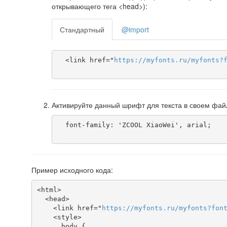
открывающего тега <head>):
Стандартный
@import
  <link href="
https
://
myfonts
.
ru
/
myfonts
?
Активируйте данный шрифт для текста в своем фай
  font-family: 'ZCOOL XiaoWei', arial;

Пример исходного кода:
<html>

  <head>

    <link href="
https
://
myfonts
.
ru
/
myfonts
?
fon
    <style>

body
 {
