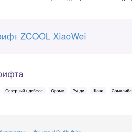
рифт ZCOOL XiaoWei
рифта
Северный ндебеле
Оромо
Рунди
Шона
Сомалийс
братная связь
·
Privacy and Cookie Policy