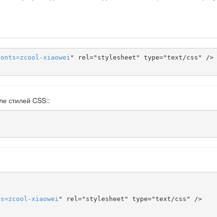
fonts
=
zcool-xiaowei
" rel="stylesheet" type="text/css" />

ле стилей CSS::
ts
=
zcool-xiaowei
" rel="stylesheet" type="text/css" />
