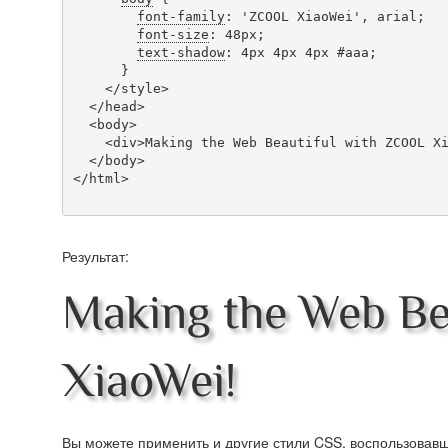
font-family
: 'ZCOOL XiaoWei', arial;

font-size
: 48px;

text-shadow
: 4px 4px 4px #aaa;

      }

    </style>

  </head>

  <body>

    <div>Making the Web Beautiful with ZCOOL XiaoWei!</div>

  </body>

</html>

Результат:
Making the Web Be
XiaoWei!
Вы можете применить и другие стили CSS, воспользова