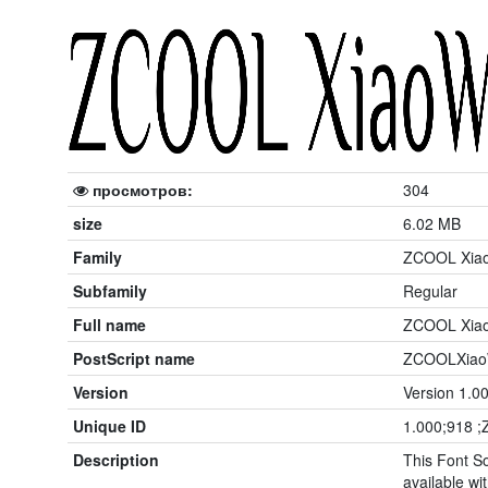
просмотров:
304
size
6.02 MB
Family
ZCOOL Xia
Subfamily
Regular
Full name
ZCOOL Xiao
PostScript name
ZCOOLXiaoW
Version
Version 1.0
Unique ID
1.000;918 
Description
This Font So
available wit