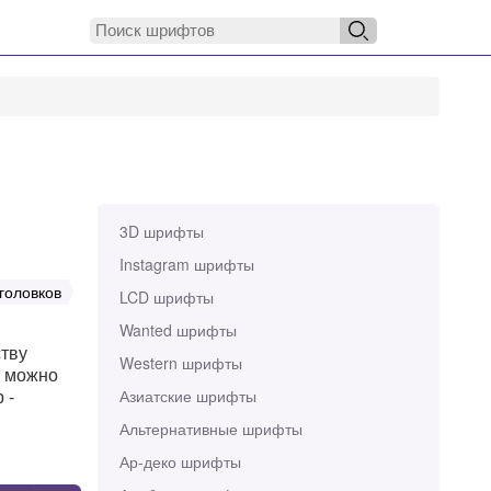
3D шрифты
Instagram шрифты
головков
LCD шрифты
Wanted шрифты
ству
Western шрифты
м можно
 -
Азиатские шрифты
Альтернативные шрифты
Ар-деко шрифты