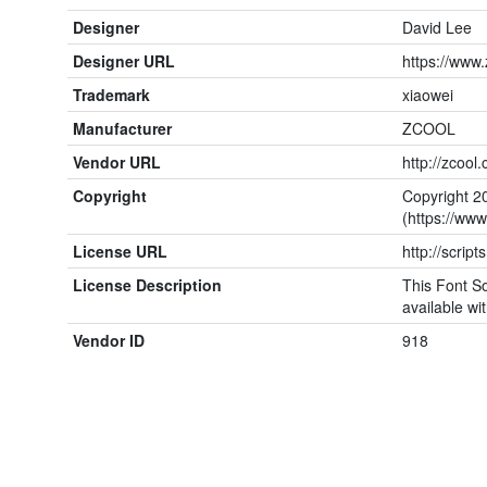
Designer
David Lee
Designer URL
https://www
Trademark
xiaowei
Manufacturer
ZCOOL
Vendor URL
http://zcool
Copyright
Copyright 2
(https://www
License URL
http://script
License Description
This Font So
available wit
Vendor ID
918