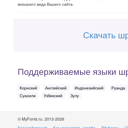
внешнего вида Вашего сайта.
Скачать ш
Поддерживаемые языки ш
Корнский
Английский
Индонезийский
Руанда
Суахили
Узбекский
Зулу
© MyFonts.ru. 2013-2026
Классификация
·
Как установить шрифт
·
Эффекты
·
О