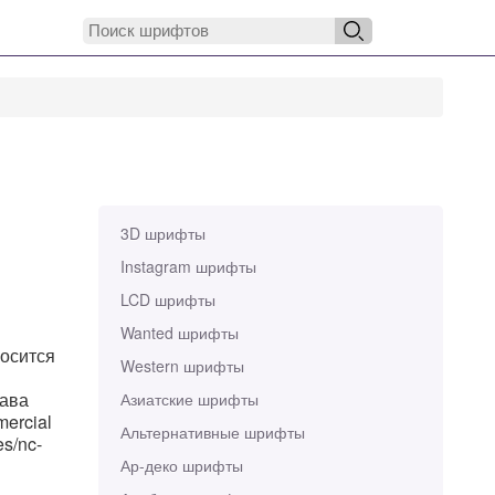
3D шрифты
Instagram шрифты
LCD шрифты
Wanted шрифты
носится
Western шрифты
рава
Азиатские шрифты
mercial
Альтернативные шрифты
es/nc-
Ар-деко шрифты