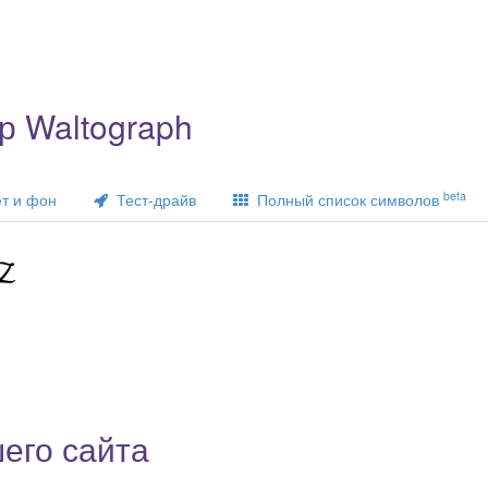
р Waltograph
beta
т и фон
Тест-драйв
Полный список символов
его сайта