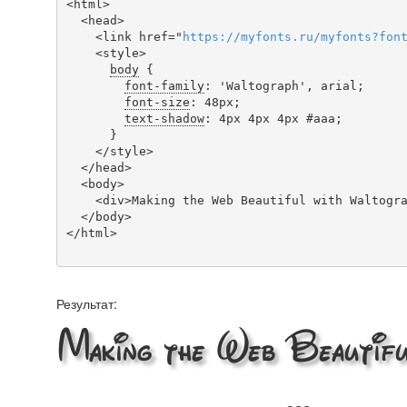
<html>

  <head>

    <link href="
https
://
myfonts
.
ru
/
myfonts
?
fon
    <style>

body
 {

font-family
: 'Waltograph', arial;

font-size
: 48px;

text-shadow
: 4px 4px 4px #aaa;

      }

    </style>

  </head>

  <body>

    <div>Making the Web Beautiful with Waltograph!</div>

  </body>

</html>

Результат:
Making the Web Beautiful