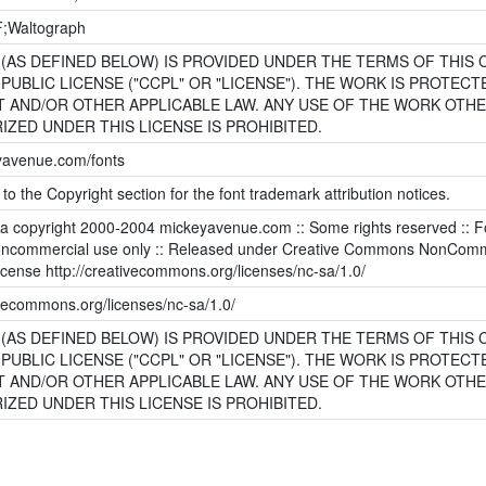
;Waltograph
(AS DEFINED BELOW) IS PROVIDED UNDER THE TERMS OF THIS 
UBLIC LICENSE ("CCPL" OR "LICENSE"). THE WORK IS PROTECT
 AND/OR OTHER APPLICABLE LAW. ANY USE OF THE WORK OTH
IZED UNDER THIS LICENSE IS PROHIBITED.
eyavenue.com/fonts
 to the Copyright section for the font trademark attribution notices.
ata copyright 2000-2004 mickeyavenue.com :: Some rights reserved :: F
oncommercial use only :: Released under Creative Commons NonComm
icense http://creativecommons.org/licenses/nc-sa/1.0/
ivecommons.org/licenses/nc-sa/1.0/
(AS DEFINED BELOW) IS PROVIDED UNDER THE TERMS OF THIS 
UBLIC LICENSE ("CCPL" OR "LICENSE"). THE WORK IS PROTECT
 AND/OR OTHER APPLICABLE LAW. ANY USE OF THE WORK OTH
IZED UNDER THIS LICENSE IS PROHIBITED.