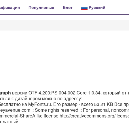
ификация
Популярные
Блог
Русский
graph
версии OTF 4.200;PS 004.002;Core 1.0.34, который от
заться с дизайнером можно по адрессу:
 бесплатно на MyFonts.ru. Его размер - всего 53.21 KB Все п
eyavenue.com :: Some rights reserved :: For personal, noncom
ercial-ShareAlike license http://creativecommons.org/licens
 платный.