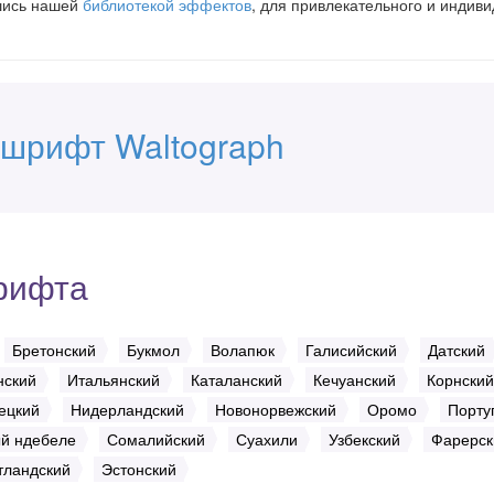
вшись нашей
библиотекой эффектов
, для привлекательного и индив
 шрифт Waltograph
рифта
Бретонский
Букмол
Волапюк
Галисийский
Датский
нский
Итальянский
Каталанский
Кечуанский
Корнский
ецкий
Нидерландский
Новонорвежский
Оромо
Порту
й ндебеле
Сомалийский
Суахили
Узбекский
Фарерск
ландский
Эстонский