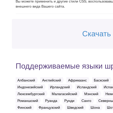
Вы можете применить и другие стили CSS, воспользова
внешнего вида Вашего сайта.
Скачать
Поддерживаемые языки ш
Албанский
Английский
Африкаанс
Баскский
Индонезийский
Ирландский
Исландский
Испа
Люксембургский
Малагасийский
Мэнский
Нем
Романшский
Руанда
Рунди
Санго
Северны
Финский
Французский
Шведский
Шона
Шот