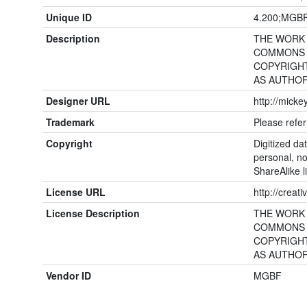
Unique ID
4.200;MGBF
Description
THE WORK 
COMMONS P
COPYRIGHT
AS AUTHOR
Designer URL
http://mick
Trademark
Please refer
Copyright
Digitized d
personal, n
ShareAlike l
License URL
http://creat
License Description
THE WORK 
COMMONS P
COPYRIGHT
AS AUTHOR
Vendor ID
MGBF