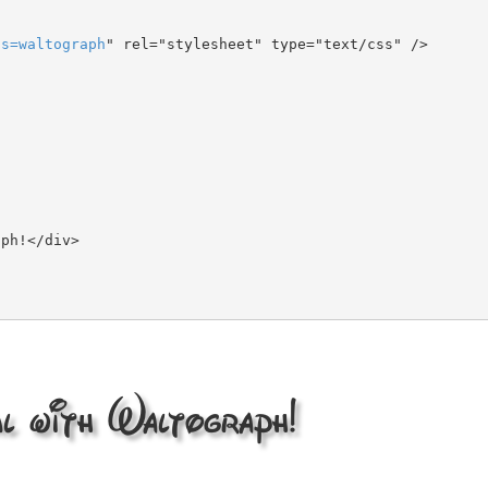
ts
=
waltograph
" rel="stylesheet" type="text/css" />

 with Waltograph!