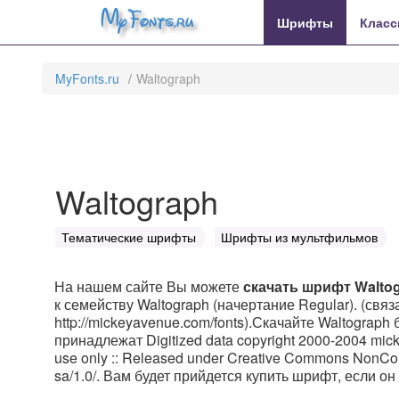
MyFonts.ru
Шрифты
Класс
MyFonts.ru
Waltograph
Waltograph
Тематические шрифты
Шрифты из мультфильмов
На нашем сайте Вы можете
скачать шрифт Walto
к семейству Waltograph (начертание Regular). (свя
http://mickeyavenue.com/fonts).Скачайте Waltograph
принадлежат Digitized data copyright 2000-2004 mick
use only :: Released under Creative Commons NonComm
sa/1.0/. Вам будет прийдется купить шрифт, если он