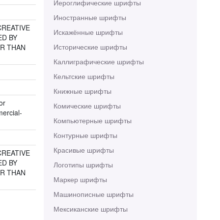
Иероглифические шрифты
Иностранные шрифты
CREATIVE
Искажённые шрифты
ED BY
Исторические шрифты
ER THAN
Каллиграфические шрифты
Кельтские шрифты
Книжные шрифты
or
Комические шрифты
ercial-
Компьютерные шрифты
Контурные шрифты
Красивые шрифты
CREATIVE
ED BY
Логотипы шрифты
ER THAN
Маркер шрифты
Машинописные шрифты
Мексиканские шрифты