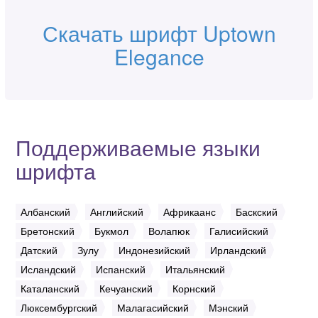
Скачать шрифт Uptown
Elegance
Поддерживаемые языки
шрифта
Албанский
Английский
Африкаанс
Баскский
Бретонский
Букмол
Волапюк
Галисийский
Датский
Зулу
Индонезийский
Ирландский
Исландский
Испанский
Итальянский
Каталанский
Кечуанский
Корнский
Люксембургский
Малагасийский
Мэнский