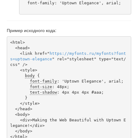
  font-family: 'Uptown Elegance', arial;

Пример исходного кода:
<html>

  <head>

    <link href="
https
://
myfonts
.
ru
/
myfonts
?
font
s
=
uptown-elegance
" rel="stylesheet" type="text/
css" />

    <style>

body
 {

font-family
: 'Uptown Elegance', arial;

font-size
: 48px;

text-shadow
: 4px 4px 4px #aaa;

      }

    </style>

  </head>

  <body>

    <div>Making the Web Beautiful with Uptown E
legance!</div>

  </body>

</html>
