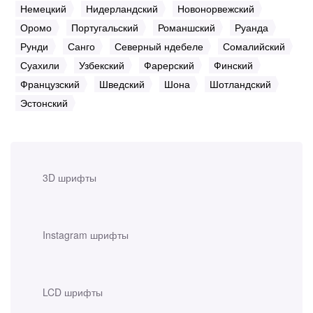
Немецкий
Нидерландский
Новонорвежский
Оромо
Португальский
Романшский
Руанда
Рунди
Санго
Северный ндебеле
Сомалийский
Суахили
Узбекский
Фарерский
Финский
Французский
Шведский
Шона
Шотландский
Эстонский
3D шрифты
Instagram шрифты
LCD шрифты