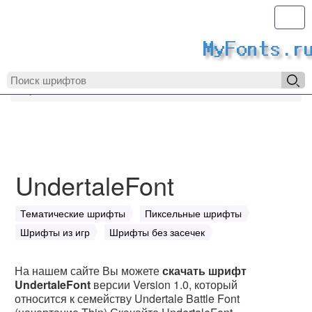
Toggl
MyFonts.r
MyFonts.ru
UndertaleFont
UndertaleFont
Тематические шрифты
Пиксельные шрифты
Шрифты из игр
Шрифты без засечек
На нашем сайте Вы можете
скачать шрифт
UndertaleFont
версии Version 1.0, который
относится к семейству Undertale Battle Font