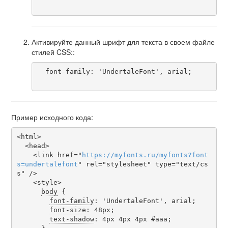
Активируйте данный шрифт для текста в своем файле
стилей CSS::
  font-family: 'UndertaleFont', arial;

Пример исходного кода:
<html>

  <head>

    <link href="
https
://
myfonts
.
ru
/
myfonts
?
font
s
=
undertalefont
" rel="stylesheet" type="text/cs
s" />

    <style>

body
 {

font-family
: 'UndertaleFont', arial;

font-size
: 48px;

text-shadow
: 4px 4px 4px #aaa;
