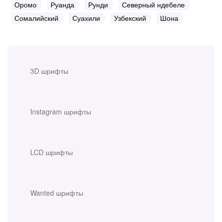
Оромо
Руанда
Рунди
Северный ндебеле
Сомалийский
Суахили
Узбекский
Шона
3D шрифты
Instagram шрифты
LCD шрифты
Wanted шрифты