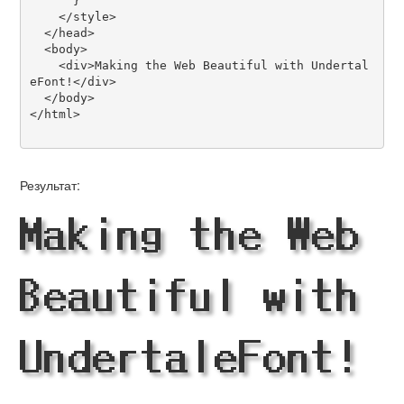
      }

    </style>

  </head>

  <body>

    <div>Making the Web Beautiful with Undertal
eFont!</div>

  </body>

</html>

Результат:
Making the Web
Beautiful with
UndertaleFont!