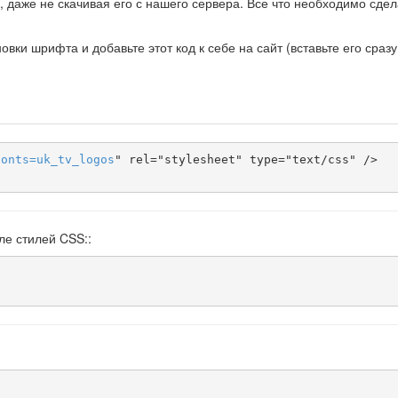
 даже не скачивая его с нашего сервера. Все что необходимо сдела
ки шрифта и добавьте этот код к себе на сайт (вставьте его сразу
fonts
=
uk_tv_logos
" rel="stylesheet" type="text/css" />

ле стилей CSS::