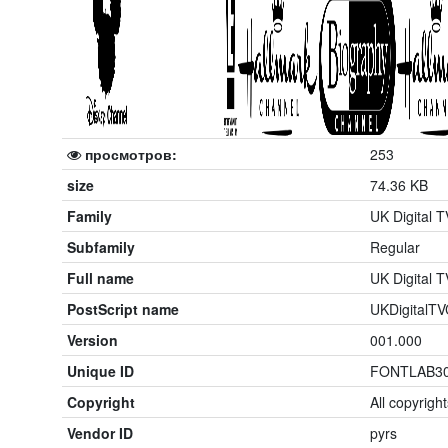
просмотров:
253
size
74.36 KB
Family
UK Digital 
Subfamily
Regular
Full name
UK Digital 
PostScript name
UKDigitalT
Version
001.000
Unique ID
FONTLAB3
Copyright
All copyrigh
Vendor ID
pyrs