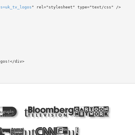
ts
=
uk_tv_logos
" rel="stylesheet" type="text/css" />

g the
utiful