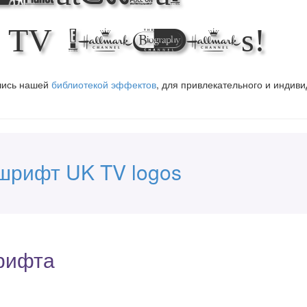
TV logos!
вшись нашей
библиотекой эффектов
, для привлекательного и индив
шрифт UK TV logos
рифта