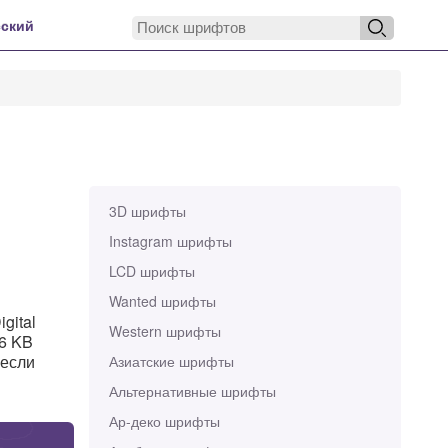
ский
3D шрифты
Instagram шрифты
LCD шрифты
Wanted шрифты
gital
Western шрифты
36 KB
 если
Азиатские шрифты
Альтернативные шрифты
Ар-деко шрифты