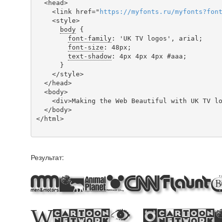
  <head>

    <link href="
https
://
myfonts
.
ru
/
myfonts
?
fon
    <style>

body
 {

font-family
: 'UK TV logos', arial;

font-size
: 48px;

text-shadow
: 4px 4px 4px #aaa;

      }

    </style>

  </head>

  <body>

    <div>Making the Web Beautiful with UK TV logos!</div>

  </body>

</html>

Результат:
Makin
Web Bea