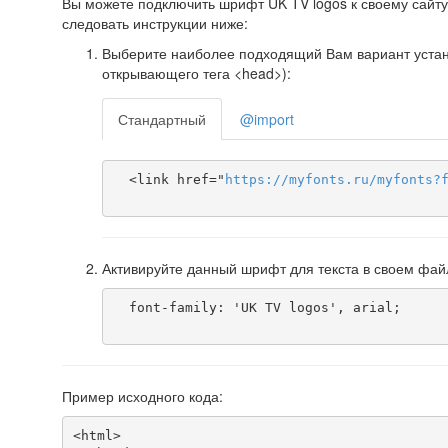
Вы можете подключить шрифт UK TV logos к своему сайту,
следовать инструкции ниже:
Выберите наиболее подходящий Вам вариант установ
открывающего тега <head>):
Стандартный
@import
  <link href="
https
://
myfonts
.
ru
/
myfonts
?
Активируйте данный шрифт для текста в своем фай
  font-family: 'UK TV logos', arial;

Пример исходного кода:
<html>
