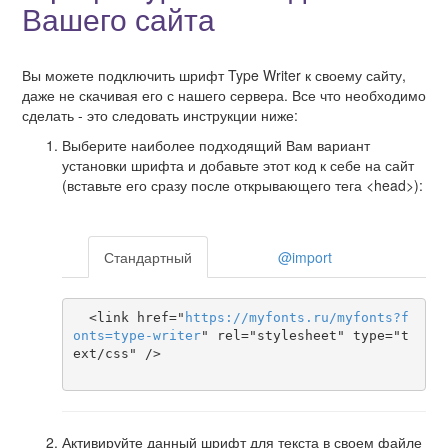
Вашего сайта
Вы можете подключить шрифт Type Writer к своему сайту,
даже не скачивая его с нашего сервера. Все что необходимо
сделать - это следовать инструкции ниже:
Выберите наиболее подходящий Вам вариант
установки шрифта и добавьте этот код к себе на сайт
(вставьте его сразу после открывающего тега <head>):
Стандартный
@import
  <link href="
https
://
myfonts
.
ru
/
myfonts
?
f
onts
=
type-writer
" rel="stylesheet" type="t
ext/css" />

Активируйте данный шрифт для текста в своем файле