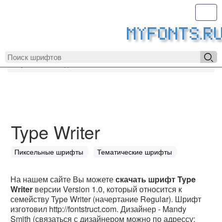
Toggl
MyFonts.r
MyFonts.ru
Type Writer
Type Writer
Пиксельные шрифты
Тематические шрифты
На нашем сайте Вы можете
скачать шрифт Type
Writer
версии Version 1.0, который относится к
семейству Type Writer (начертание Regular). Шрифт
изготовил http://fontstruct.com. Дизайнер - Mandy
Smith (связаться с дизайнером можно по адрессу: