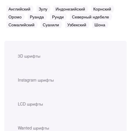
Английский
Зулу
Индонезийский
Корнский
Оромо
Руанда
Рунди
Северный ндебеле
Сомалийский
Суахили
Узбекский
Шона
3D шрифты
Instagram шрифты
LCD шрифты
Wanted шрифты