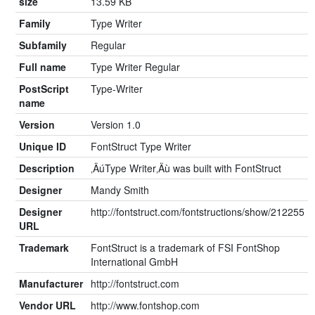
size
13.59 KB
Family
Type Writer
Subfamily
Regular
Full name
Type Writer Regular
PostScript
Type-Writer
name
Version
Version 1.0
Unique ID
FontStruct Type Writer
Description
‚ÄúType Writer‚Äù was built with FontStruct
Designer
Mandy Smith
Designer
http://fontstruct.com/fontstructions/show/212255
URL
Trademark
FontStruct is a trademark of FSI FontShop
International GmbH
Manufacturer
http://fontstruct.com
Vendor URL
http://www.fontshop.com