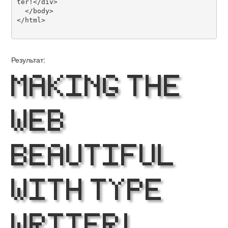
ter!</div>

  </body>

</html>

Результат:
Making the
Web
Beautiful
with Type
Writer!