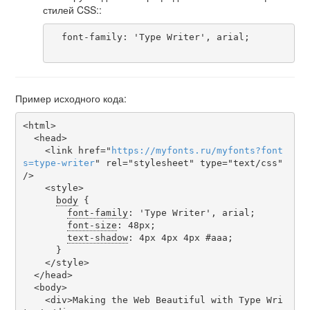
стилей CSS::
  font-family: 'Type Writer', arial;

Пример исходного кода:
<html>

  <head>

    <link href="
https
://
myfonts
.
ru
/
myfonts
?
font
s
=
type-writer
" rel="stylesheet" type="text/css" 
/>

    <style>

body
 {

font-family
: 'Type Writer', arial;

font-size
: 48px;

text-shadow
: 4px 4px 4px #aaa;

      }

    </style>

  </head>

  <body>

    <div>Making the Web Beautiful with Type Wri