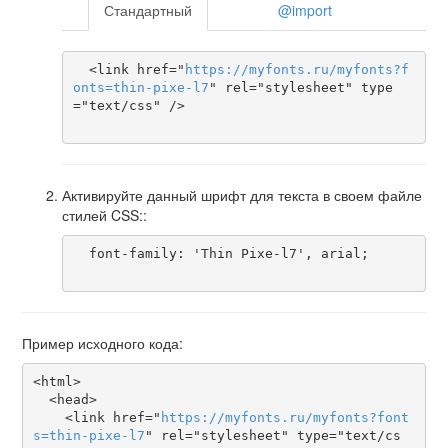
Стандартный
@import
  <link href="
https
://
myfonts
.
ru
/
myfonts
?
f
onts
=
thin-pixe-l7
" rel="stylesheet" type
="text/css" />

Активируйте данный шрифт для текста в своем файле
стилей CSS::
  font-family: 'Thin Pixe-l7', arial;

Пример исходного кода:
<html>

  <head>

    <link href="
https
://
myfonts
.
ru
/
myfonts
?
font
s
=
thin-pixe-l7
" rel="stylesheet" type="text/cs