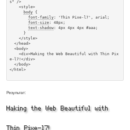
s" />

    <style>

body
 {

font-family
: 'Thin Pixe-l7', arial;

font-size
: 48px;

text-shadow
: 4px 4px 4px #aaa;

      }

    </style>

  </head>

  <body>

    <div>Making the Web Beautiful with Thin Pix
e-l7!</div>

  </body>

</html>

Результат:
Making the Web Beautiful with
Thin Pixe-l7!