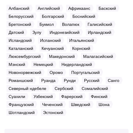
Албанский
Английский
Африкаанс
Баскский
Белорусский
Болгарский
Боснийский
Бретонский
Букмол
Волапюк
Галисийский
Датский
Зулу
Индонезийский
Ирландский
Исландский
Испанский
Итальянский
Каталанский
Кечуанский
Корнский
Люксембургский
Македонский
Малагасийский
Мэнский
Немецкий
Нидерландский
Новонорвежский
Оромо
Португальский
Романшский
Руанда
Рунди
Русский
Санго
Северный ндебеле
Сербский
Сомалийский
Суахили
Узбекский
Фарерский
Финский
Французский
Чеченский
Шведский
Шона
Шотландский
Эстонский