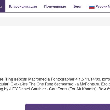
ы
Классификация
Популярные
Блог
Русский
ne Ring
версии Macromedia Fontographer 4.1.5 11/14/03, кот
ular).Скачайте The One Ring бесплатно на MyFonts.ru. Его
y J.F.Y.Daniel Gauthier ‐ GautFonts (For Ali Khamis). Вам б