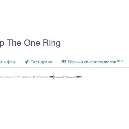
р The One Ring
beta
т и фон
Тест-драйв
Полный список символов