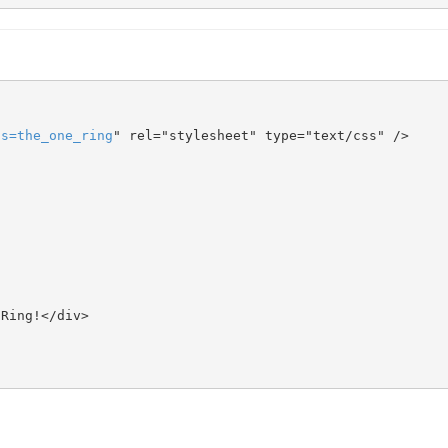
ts
=
the_one_ring
" rel="stylesheet" type="text/css" />
