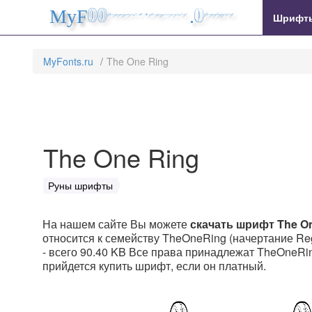
MyFonts.ru
Шрифт
MyFonts.ru
The One Ring
The One Ring
Руны шрифты
На нашем сайте Вы можете
скачать шрифт The O
относится к семейству TheOneRing (начертание Reg
- всего 90.40 KB Все права принадлежат TheOneRing b
прийдется купить шрифт, если он платный.