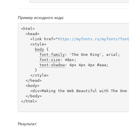
Пример исходного кода:
<html>

  <head>

    <link href="
https
://
myfonts
.
ru
/
myfonts
?
fon
    <style>

body
 {

font-family
: 'The One Ring', arial;

font-size
: 48px;

text-shadow
: 4px 4px 4px #aaa;

      }

    </style>

  </head>

  <body>

    <div>Making the Web Beautiful with The One Ring!</div>

  </body>

</html>

Результат: