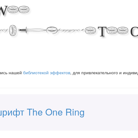
Web
 with The O
вшись нашей
библиотекой эффектов
, для привлекательного и индив
шрифт The One Ring