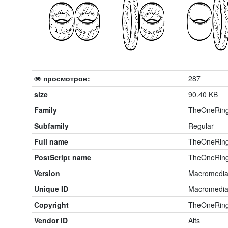
просмотров:
287
size
90.40 KB
Family
TheOneRin
Subfamily
Regular
Full name
TheOneRin
PostScript name
TheOneRin
Version
Macromedia 
Unique ID
Macromedia
Copyright
TheOneRing 
Vendor ID
Alts