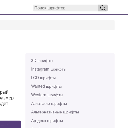
3D шрифты
Instagram шрифты
LCD шрифты
Wanted шрифты
орый
Western шрифты
 размер
удет
Азиатские шрифты
Альтернативные шрифты
Ар-деко шрифты