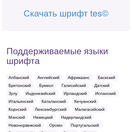
Скачать шрифт tes©
Поддерживаемые языки
шрифта
Албанский
Английский
Африкаанс
Баскский
Бретонский
Букмол
Галисийский
Датский
Зулу
Индонезийский
Ирландский
Испанский
Итальянский
Каталанский
Кечуанский
Корнский
Люксембургский
Малагасийский
Мэнский
Немецкий
Нидерландский
Новонорвежский
Оромо
Португальский