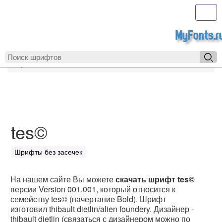
Toggl
MyFonts.r
MyFonts.ru
tes©
tes©
Шрифты без засечек
На нашем сайте Вы можете
скачать шрифт tes©
версии Version 001.001, который относится к
семейству tes© (начертание Bold). Шрифт
изготовил thibault dietlin/alien foundery. Дизайнер -
thibault dietlin (связаться с дизайнером можно по