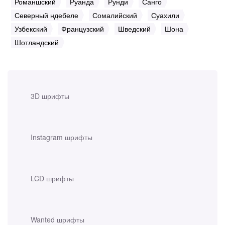
Романшский
Руанда
Рунди
Санго
Северный ндебеле
Сомалийский
Суахили
Узбекский
Французский
Шведский
Шона
Шотландский
3D шрифты
Instagram шрифты
LCD шрифты
Wanted шрифты