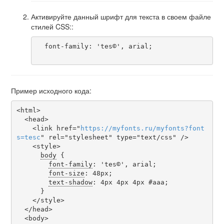
Активируйте данный шрифт для текста в своем файле
стилей CSS::
  font-family: 'tes©', arial;

Пример исходного кода:
<html>

  <head>

    <link href="
https
://
myfonts
.
ru
/
myfonts
?
font
s
=
tesc
" rel="stylesheet" type="text/css" />

    <style>

body
 {

font-family
: 'tes©', arial;

font-size
: 48px;

text-shadow
: 4px 4px 4px #aaa;

      }

    </style>

  </head>

  <body>
