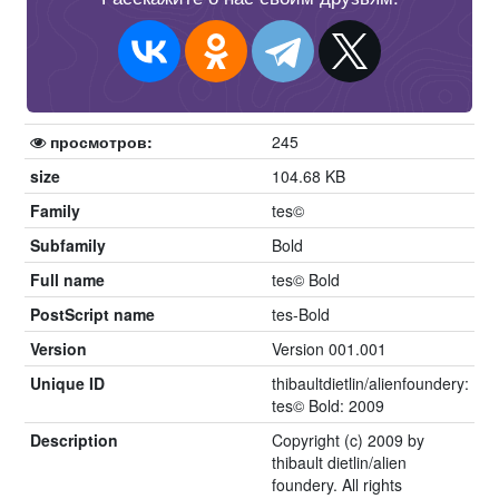
просмотров:
245
size
104.68 KB
Family
tes©
Subfamily
Bold
Full name
tes© Bold
PostScript name
tes-Bold
Version
Version 001.001
Unique ID
thibaultdietlin/alienfoundery:
tes© Bold: 2009
Description
Copyright (c) 2009 by
thibault dietlin/alien
foundery. All rights