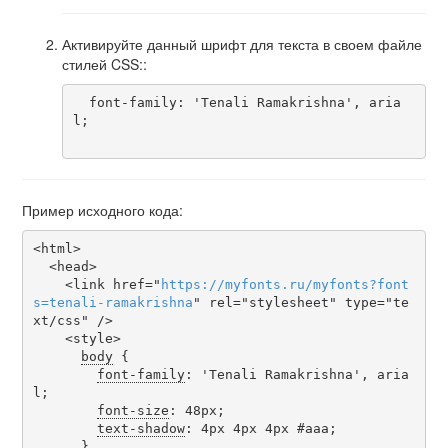
Активируйте данный шрифт для текста в своем файле
стилей CSS::
  font-family: 'Tenali Ramakrishna', aria
l;

Пример исходного кода:
<html>

  <head>

    <link href="
https
://
myfonts
.
ru
/
myfonts
?
font
s
=
tenali-ramakrishna
" rel="stylesheet" type="te
xt/css" />

    <style>

body
 {

font-family
: 'Tenali Ramakrishna', aria
l;

font-size
: 48px;

text-shadow
: 4px 4px 4px #aaa;

      }
