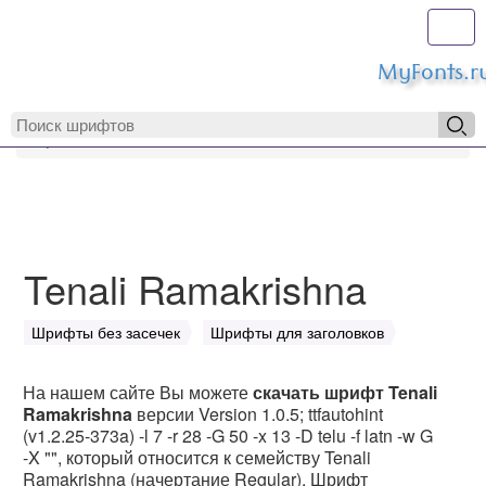
Toggl
MyFonts.r
MyFonts.ru
Tenali Ramakrishna
Tenali Ramakrishna
Шрифты без засечек
Шрифты для заголовков
На нашем сайте Вы можете
скачать шрифт Tenali
Ramakrishna
версии Version 1.0.5; ttfautohint
(v1.2.25-373a) -l 7 -r 28 -G 50 -x 13 -D telu -f latn -w G
-X "", который относится к семейству Tenali
Ramakrishna (начертание Regular). Шрифт