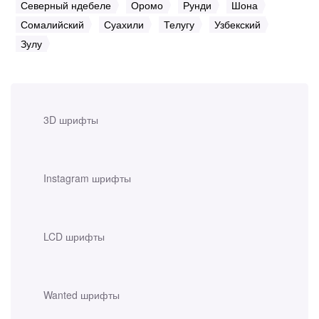
Северный ндебеле
Оромо
Рунди
Шона
Сомалийский
Суахили
Телугу
Узбекский
Зулу
3D шрифты
Instagram шрифты
LCD шрифты
Wanted шрифты