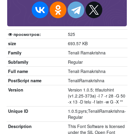
просмотров:
525
size
693.57 KB
Family
Tenali Ramakrishna
Subfamily
Regular
Full name
Tenali Ramakrishna
PostScript name
TenaliRamakrishna
Version
Version 1.0.5; ttfautohint
(v1.2.25-373a) -l 7 -r 28 -G 50
-x 13 -D telu -f latn -w G -X ""
Unique ID
1.0.5;pyrs;TenaliRamakrishna-
Regular
Description
This Font Software is licensed
under the SIL Open Font