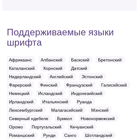
Поддерживаемые языки
шрифта
Африкаанс
Албанский
Баскский
Бретонский
Каталанский
Корнский
Датский
Нидерландский
Английский
Эстонский
Фарерский
Финский
Французский
Галисийский
Немецкий
Исландский
Индонезийский
Ирландский
Итальянский
Руанда
Люксембургский
Малагасийский
Мэнский
Северный ндебеле
Букмол
Новонорвежский
Оромо
Португальский
Кечуанский
Романшский
Рунди
Санго
Шотландский