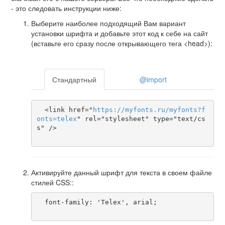
- это следовать инструкции ниже:
Выберите наиболее подходящий Вам вариант
установки шрифта и добавьте этот код к себе на сайт
(вставьте его сразу после открывающего тега <head>):
Стандартный
@import
  <link href="
https
://
myfonts
.
ru
/
myfonts
?
f
onts
=
telex
" rel="stylesheet" type="text/cs
s" />

Активируйте данный шрифт для текста в своем файле
стилей CSS::
  font-family: 'Telex', arial;
