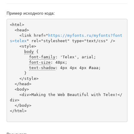
Пример исходного кода:
<html>

  <head>

    <link href="
https
://
myfonts
.
ru
/
myfonts
?
font
s
=
telex
" rel="stylesheet" type="text/css" />

    <style>

body
 {

font-family
: 'Telex', arial;

font-size
: 48px;

text-shadow
: 4px 4px 4px #aaa;

      }

    </style>

  </head>

  <body>

    <div>Making the Web Beautiful with Telex!</
div>

  </body>

</html>
